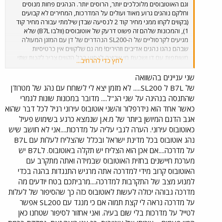
וגם האוטובוסים מלוכלכים יותר, הרוסים יותר. הנהגים פחות מנוסים
וחלקם נוהגים גרוע מאוד ועולים על המדרכות, המחירים לא קבועים
(בקווים לקחו ממני מחיר קוד 2 לנסיעה שבדן שילמתי עבורה מחיר קוד
1), והמכונות שלהם זה פשוט דרעק של אוטובוסים (וולבו B7L) שלא
מגיעים לקרסוליים של ה-SL200 הנהדרים של דן עם המזגן המעולה
שבהם נהגו נהגים אדיבים וזהירים! מה גם שלקווים אין כרטיסיות
משותפות עם דן ושכעת מי שרוצה לנסוע בכל הקווים צריך לקנות שתי
לחץ כדי להרחיב...
כרטיסיות! ובעניין מחירי הנסיעה, כמו שכבר נאמר פה, מחירי הנסיעה
לא נקבעים על ידי המפעיל, הם נקבעים ע"י הממשלה שלא איפשרה
שני עניינים בהשוואה
לדן להוריד אותם מתוך אינטרסים צרים וכתוצאה מכך שילמו הנוסעים
של B7L ל SL200..... לא מזמן יצא לי לשוחח עם נהג של מטרודן
מחירים גבוהים! אני מתגעגע לימים שבהם הופעל קו 68 האהוב עלי ע"י
שהתנסה בנהיגה על שני הנ"ל.... מדובר במכונות שונות לגמרי
דן.
כאשר אחד הוא נידרפלור והשני אוטובוס עירוני רגיל לכל דבר שהוא
אגב הדגם המיושן ביותר של מ.א.ן שנמצא כרגע בשימוש פעיל
כאוטובוס עירוני. הערה לגבי עליה על מדרכות....אני לא חושב שיש
נהג אוטובוס בכל מדינת ישראל ובכלל שהצליח לעלות עם B7L
על מדרכה....אם אכן הוא הצליח יש תקלה באוטובוס. לB7L יש
מערכת חיישנים בחזית האוטובוס שבמידה ואתה מתקרב עם
האוטובוס קרוב מידי למדרכה אתה מרגיש התנגדות בהגה בכדי
למנוע מצב של התקרבות למדרכה....מרביתכם בטח יודעים מה
מדרכה גבוהה יכולה לעשות לאוטובוס כזה כך שהסיפור של לעלות
על מדרכה נראה לי קצת תמוה אם כי מנגד עם SL200 אפשר
לטייל על מדרכות בלי שום בעיה. ואני אחזור לסיפור שטחנו כאן