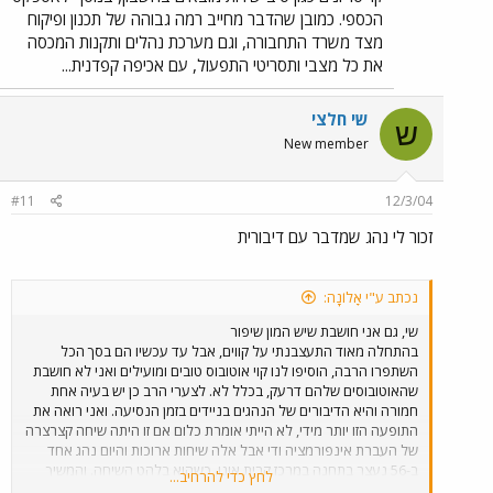
הכספי. כמובן שהדבר מחייב רמה גבוהה של תכנון ופיקוח
מצד משרד התחבורה, וגם מערכת נהלים ותקנות המכסה
את כל מצבי ותסריטי התפעול, עם אכיפה קפדנית...
שי חלצי
ש
New member
#11
12/3/04
זכור לי נהג שמדבר עם דיבורית
נכתב ע"י אָלוֹנָה:
שי, גם אני חושבת שיש המון שיפור
בהתחלה מאוד התעצבנתי על קווים, אבל עד עכשיו הם בסך הכל
השתפרו הרבה, הוסיפו לנו קוי אוטובוס טובים ומועילים ואני לא חושבת
שהאוטובוסים שלהם דרעק, בכלל לא. לצערי הרב כן יש בעיה אחת
חמורה והיא הדיבורים של הנהגים בניידים בזמן הנסיעה. ואני רואה את
התופעה הזו יותר מידי, לא הייתי אומרת כלום אם זו היתה שיחה קצרצרה
של העברת אינפורמציה ודי אבל אלה שיחות ארוכות והיום נהג אחד
ב-56 נעצר בתחנה במרכז קרית אונו, כשהוא בלהט השיחה. והמשיך
לחץ כדי להרחיב...
לעמוד גם אחרי שאנשים עלו, וכשמישהו העיר לו הוא הסתכל עליו