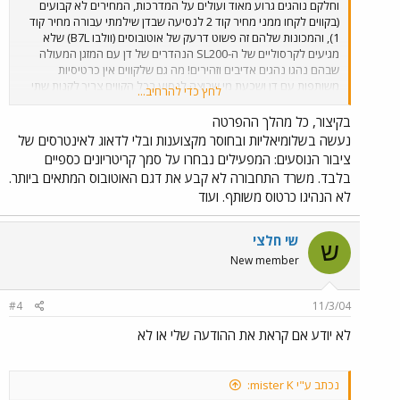
וחלקם נוהגים גרוע מאוד ועולים על המדרכות, המחירים לא קבועים
(בקווים לקחו ממני מחיר קוד 2 לנסיעה שבדן שילמתי עבורה מחיר קוד
1), והמכונות שלהם זה פשוט דרעק של אוטובוסים (וולבו B7L) שלא
מגיעים לקרסוליים של ה-SL200 הנהדרים של דן עם המזגן המעולה
שבהם נהגו נהגים אדיבים וזהירים! מה גם שלקווים אין כרטיסיות
משותפות עם דן ושכעת מי שרוצה לנסוע בכל הקווים צריך לקנות שתי
לחץ כדי להרחיב...
כרטיסיות! ובעניין מחירי הנסיעה, כמו שכבר נאמר פה, מחירי הנסיעה
לא נקבעים על ידי המפעיל, הם נקבעים ע"י הממשלה שלא איפשרה
בקיצור, כל מהלך ההפרטה
לדן להוריד אותם מתוך אינטרסים צרים וכתוצאה מכך שילמו הנוסעים
נעשה בשלומיאליות ובחוסר מקצוענות ובלי לדאוג לאינטרסים של
מחירים גבוהים! אני מתגעגע לימים שבהם הופעל קו 68 האהוב עלי ע"י
ציבור הנוסעים: המפעילים נבחרו על סמך קריטריונים כספיים
דן.
בלבד. משרד התחבורה לא קבע את דגם האוטובוס המתאים ביותר.
לא הנהיגו כרטוס משותף. ועוד
שי חלצי
ש
New member
#4
11/3/04
לא יודע אם קראת את ההודעה שלי או לא
נכתב ע"י mister K: