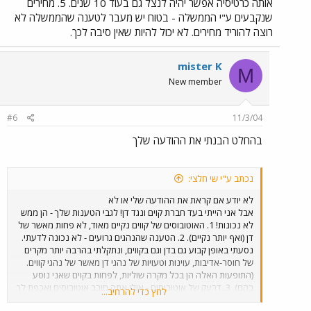
אותה כרטיסיה אפשר יהיה לנצל גם בעוד 10 שנים. 5. מחירים
שנקבעים ע"י הממשלה - בטוח יש מעבר לטענה שהממשלה לא
רוצה להוריד מחירים. לא יכול להיות שאין סיבה לכך.
mister K
M
New member
#6
11/3/04
בהחלט הבנתי את ההודעה שלך
נכתב ע"י שי חלצי:
לא יודע אם קראת את ההודעה שלי או לא
אבל אני הייתי בעד חברת קוים ונגד דן! לגבי הטענות שלך - הן ממש
לא נכונות! 1. האוטובוסים של קווים נקיים מאוד, לא פחות מאשר של
דן (ואף יותר נקיים). 2. הטענה שהנהגים גרועים - לא נכונה לדעתי.
נסעתי באופן קבוע גם בדן וגם בקווים, ונתקלתי בהרבה יותר מקרים
של חוסר-אדיבות, עוינות וטעויות של נהגי דן מאשר של נהגי קווים.
(התופעות האלה הן בכל מקרה שוליות, לפחות בקוים שאני נוסע
בהם). 3. דרעק של אוטובוסים - אולי אתה חובב אוטובוסים ואכפת לך,
לחץ כדי להרחיב...
אבל לנוסע הממוצע ממש לא אכפת. העיקר שמגיעים בזמן, בנוחות,