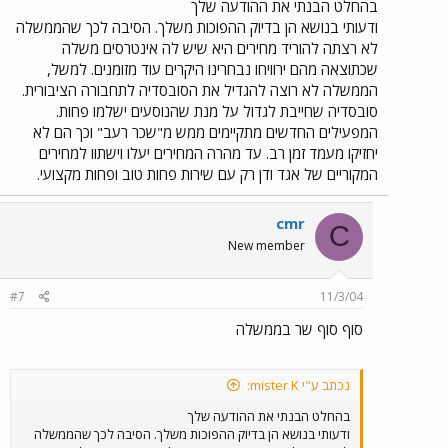
ובזול. והמזגן של האוטובוסים בכל מקרה יותר טוב מאשר זה של דן.
בהחלט הבנתי את ההודעה שלך
אני זוכר שבהתחלה היה אפילו קצת קר מדי... 4. כרטיסיות משותפות
ודעותי בנושא הן בדיוק ההפוכות משלך. הסיבה לכך שהממשלה
היה יכול להיות נחמד ויעיל יותר, אבל מה הבעיה להסתובב עם שתי
לא רצתה להוריד מחירים היא שיש לה אינטרסים משלה
כרטיסיות בארנק? את אותה כרטיסיה אפשר יהיה לנצל גם בעוד 10
שכתוצאה מהם ירוויחו נבחרינו היקרים עוד מזומנים. למשל,
שנים. 5. מחירים שנקבעים ע"י הממשלה - בטוח יש מעבר לטענה
הממשלה לא רוצה להגדיל את הסובסדיה לתחבורה הציבורית.
שהממשלה לא רוצה להוריד מחירים. לא יכול להיות שאין סיבה לכך.
סובסדיה שחייבת לגדול על מנת שהנוסעים ישלמו פחות.
המפעילים החדשים מתקיימים ממש מ"שכר רעב" וכך הם לא
יחזיקו מעמד זמן רב. עד מהרה המחירים יעלו וישתוו למחירים
המקוריים של אגד ודן רק עם שירות פחות טוב ופחות מקצועי.
cmr
C
New member
#7
11/3/04
סוף סוף שר בממשלה
נכתב ע"י mister K:
בהחלט הבנתי את ההודעה שלך
ודעותי בנושא הן בדיוק ההפוכות משלך. הסיבה לכך שהממשלה