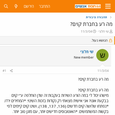
התחבר
הירשם
תחבורה ציבורית
מה רע בחברת קוים?
פ
פ
שי חלצי
11/3/04
ו
ו
ת
הנושא נעול.
ר
ח
ס
ה
ם
שי חלצי
ש
נ
ב
New member
ו
ת
ש
א
א
ר
#1
11/3/04
י
ך
מה רע בחברת קוים?
מה רע בחברת קוים?
מישהו יכול לי במה הורע השירות בעקבות זה שדן הוחלפה ע"י קוים
בבקעת אונו? אני אישית מצאתי רק נקודות בזכות השינוי: *המחירים ירדו.
*נפתחו שלושה קוים חדשים (136, 137, 138), ושינו קוים קיימים לפי
בקשות המשתמשים. *האוטובוסים חדישים יותר, עם מזגן טוב יותר.