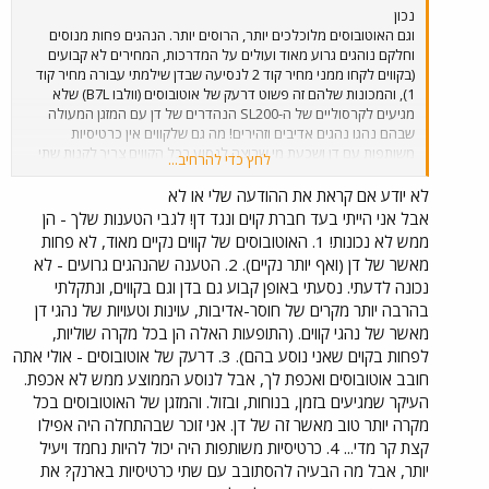
נכון
וגם האוטובוסים מלוכלכים יותר, הרוסים יותר. הנהגים פחות מנוסים
וחלקם נוהגים גרוע מאוד ועולים על המדרכות, המחירים לא קבועים
(בקווים לקחו ממני מחיר קוד 2 לנסיעה שבדן שילמתי עבורה מחיר קוד
1), והמכונות שלהם זה פשוט דרעק של אוטובוסים (וולבו B7L) שלא
מגיעים לקרסוליים של ה-SL200 הנהדרים של דן עם המזגן המעולה
שבהם נהגו נהגים אדיבים וזהירים! מה גם שלקווים אין כרטיסיות
משותפות עם דן ושכעת מי שרוצה לנסוע בכל הקווים צריך לקנות שתי
לחץ כדי להרחיב...
כרטיסיות! ובעניין מחירי הנסיעה, כמו שכבר נאמר פה, מחירי הנסיעה
לא נקבעים על ידי המפעיל, הם נקבעים ע"י הממשלה שלא איפשרה
לא יודע אם קראת את ההודעה שלי או לא
לדן להוריד אותם מתוך אינטרסים צרים וכתוצאה מכך שילמו הנוסעים
אבל אני הייתי בעד חברת קוים ונגד דן! לגבי הטענות שלך - הן
מחירים גבוהים! אני מתגעגע לימים שבהם הופעל קו 68 האהוב עלי ע"י
ממש לא נכונות! 1. האוטובוסים של קווים נקיים מאוד, לא פחות
דן.
מאשר של דן (ואף יותר נקיים). 2. הטענה שהנהגים גרועים - לא
נכונה לדעתי. נסעתי באופן קבוע גם בדן וגם בקווים, ונתקלתי
בהרבה יותר מקרים של חוסר-אדיבות, עוינות וטעויות של נהגי דן
מאשר של נהגי קווים. (התופעות האלה הן בכל מקרה שוליות,
לפחות בקוים שאני נוסע בהם). 3. דרעק של אוטובוסים - אולי אתה
חובב אוטובוסים ואכפת לך, אבל לנוסע הממוצע ממש לא אכפת.
העיקר שמגיעים בזמן, בנוחות, ובזול. והמזגן של האוטובוסים בכל
מקרה יותר טוב מאשר זה של דן. אני זוכר שבהתחלה היה אפילו
קצת קר מדי... 4. כרטיסיות משותפות היה יכול להיות נחמד ויעיל
יותר, אבל מה הבעיה להסתובב עם שתי כרטיסיות בארנק? את