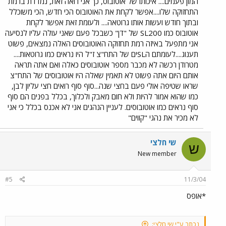
המון פעמים.... איכותו של אוטובוס, כך אני רואה זאת, נמדדת ברמת
התחזוקה שלו....אפשר לקחת את האוטובוס הכי חדש, הכי משוכלל
ובתוך חודש ועשות אותו גרוטאה.... ולעומת זאת אפשר לקחת
אוטובוס כמו SL200 של "דן" כשבכל פעם שאני עולה עליו לנסיעה
אני מתפעל באיזה רמת תחזוקה האוטובוסים האלה נמצאים, פשוט
תענוג....לעומתם הSLים של התח"צ ז"ל היו נראים כמו גרוטאות....
מטרודן רכשה לא מכבר מספר אוטובוסים כאלה ואם אתה תראה
אותם היום אתה פשוט לא תאמין שאלה היו אוטובוסים של התח"צ
שראו שטיפה אולי פעם בחצי שנה...סוף סוף רואים חצי עליון לבן,
כמו שהוא אמור להיות ולא חום מאבק ולכלוך, בכלל בפנים הם סוף
סוף נראים כמו אוטובוסים. לעניין הנהגים אני לא אכנס בכלל כי אני
לא מכיר את נהגי "קווים"
שי חלצי
ש
New member
#5
11/3/04
*אופס
נכתב ע"י שי חלצי: