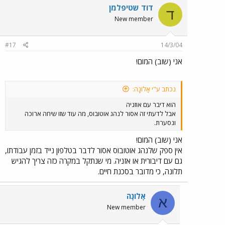
דוד שטיפלמן
ד
New member
#17
14/3/04
אני (שוב) המום!
נכתב ע"י אָלוֹנָה:
הוא דיבר עם אוזניה
אבל לדעתי זה אסור לנהג אוטובוס, מה עוד שזו שיחה ארוכה
ונסערת.
אני (שוב) המום!
אין ספק שלנהג אוטובוס אסור לדבר בטלפון נייד בזמן עבודתו,
גם עם דיבורית או אזניה. מי שנתקל במקרה כזה צריך להגיש
תלונה, כי מדובר בסכנת חיים.
אָלוֹנָה
א
New member