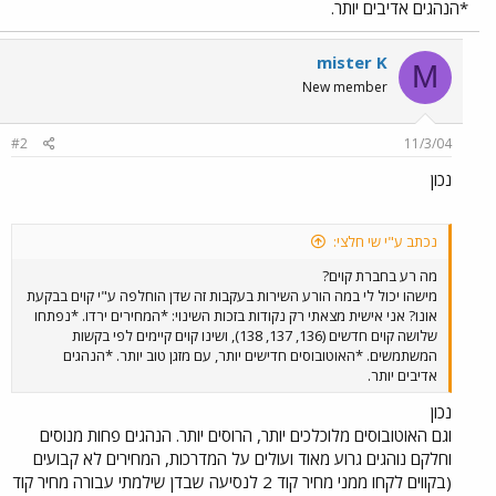
*הנהגים אדיבים יותר.
mister K
M
New member
#2
11/3/04
נכון
נכתב ע"י שי חלצי:
מה רע בחברת קוים?
מישהו יכול לי במה הורע השירות בעקבות זה שדן הוחלפה ע"י קוים בבקעת
אונו? אני אישית מצאתי רק נקודות בזכות השינוי: *המחירים ירדו. *נפתחו
שלושה קוים חדשים (136, 137, 138), ושינו קוים קיימים לפי בקשות
המשתמשים. *האוטובוסים חדישים יותר, עם מזגן טוב יותר. *הנהגים
אדיבים יותר.
נכון
וגם האוטובוסים מלוכלכים יותר, הרוסים יותר. הנהגים פחות מנוסים
וחלקם נוהגים גרוע מאוד ועולים על המדרכות, המחירים לא קבועים
(בקווים לקחו ממני מחיר קוד 2 לנסיעה שבדן שילמתי עבורה מחיר קוד