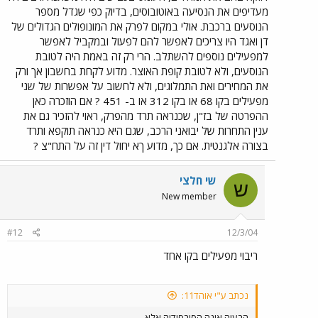
מעדיפים את הנסיעה באוטובוסים, בדיוק כפי שגדל מספר
הנוסעים ברכבת. אולי במקום לפרק את המונופולים הגדולים של
דן ואגד היו צריכים לאפשר להם לפעול ובמקביל לאפשר
למפעילים נוספים להשתלב. הרי רק זה באמת היה לטובת
הנוסעים, ולא לטובת קופת האוצר. מדוע לקחת בחשבון אך ורק
את המחירים ואת התמלוגים, ולא לחשוב על אפשרות של שני
מפעילים בקו 68 או בקו 312 או ב- 451 ? אם הוזכרה כאן
ההפרטה של בז"ן, שכנראה תרד מהפרק, ראוי להזכיר גם את
ענין התחרות של יבואני הרכב, שגם היא כנראה תוקפא ותרד
בצורה אלגנטית. אם כך, מדוע ךא יחול דין זה על התח"צ ?
שי חלצי
ש
New member
#12
12/3/04
ריבוי מפעילים בקו אחד
נכתב ע"י אוהד11:
הבעיה אינה הסובסידיה אלא