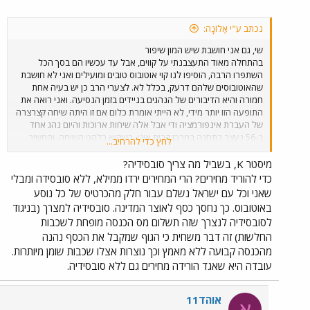
נכתב ע"י אָלוֹנָה:
שי, גם אני חושבת שיש המון שיפור
בהתחלה מאוד התעצבנתי על קווים, אבל עד עכשיו הם בסך הכל
השתפרו הרבה, הוסיפו לנו קוי אוטובוס טובים ומועילים ואני לא חושבת
שהאוטובוסים שלהם דרעק, בכלל לא. לצערי הרב כן יש בעיה אחת
חמורה והיא הדיבורים של הנהגים בניידים בזמן הנסיעה. ואני רואה את
התופעה הזו יותר מידי, לא הייתי אומרת כלום אם זו היתה שיחה קצרצרה
של העברת אינפורמציה ודי אבל אלה שיחות ארוכות והיום נהג אחד
ב-56 נעצר בתחנה במרכז קרית אונו, כשהוא בלהט השיחה. והמשיך
לחץ כדי להרחיב...
לעמוד גם אחרי שאנשים עלו, וכשמישהו העיר לו הוא הסתכל עליו
במבט של רצח בעיניים. זה דבר חמור מאוד.
מיסטר K, בשביל מה צריך סובסידיה?
כדי להוריד מחירים? הרי המחירים ירדו ממילא, ללא סובסידה ומבלי
שאני וכל עם ישראל נשלם עבור חלק מהכרטיס של כל נוסע
באוטובוס. כך נחסך כסף לאוצר המדינה. סובסידיה למצרך (בניגוד
לסובסידיה לנצרך שזה תשלום מס הכנסה מופחת לשכבות
החלשות) זה דבר משחית כי הגוף שמקבל את הכסף נהנה
מהכנסה קבועה ללא מאמץ וכך נוצרות אצלו שכבות שומן מיותרות.
עובדה היא שאגד הורידה מחירים גם ללא סובסידיה.
אוהד11
א