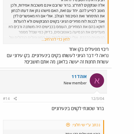
אלה שנזקקים לתח"צ. ברור שרובם אינם משכבות אמידות, ולכן
מוטב לסייע להם. יחד עם זאת, האם מישהו נתן את דעתו לבחון
את התימחור ואת הסיבסוד הצולב. אולי אם היו מאפשרים לדן
ואגד לבנות לוח מחירים הגיוני בקווים המבוקשים ולא להעלות
דווקא בהם את המחירים, העומס בכבישים היה משתנה ורבים היו
מעדיפים את הנסיעה באוטובוסים, בדיוק כפי שגדל מספר
הנוסעים ברכבת. אולי במקום לפרק את המונופולים הגדולים של
לחץ כדי להרחיב...
דן ואגד היו צריכים לאפשר להם לפעול ובמקביל לאפשר
למפעילים נוספים להשתלב. הרי רק זה באמת היה לטובת
ריבוי מפעילים בקו אחד
הנוסעים, ולא לטובת קופת האוצר. מדוע לקחת בחשבון אך ורק
נראה לי דבר הגיוני לעשותו בקוים בינעירוניים. בקו עירוני עם
את המחירים ואת התמלוגים, ולא לחשוב על אפשרות של שני
עשרות תחנות זה יעשה בלאגן. מה אתם חושבים?
מפעילים בקו 68 או בקו 312 או ב- 451 ? אם הוזכרה כאן
ההפרטה של בז"ן, שכנראה תרד מהפרק, ראוי להזכיר גם את ענין
התחרות של יבואני הרכב, שגם היא כנראה תוקפא ותרד בצורה
אוהד11
א
אלגנטית. אם כך, מדוע ךא יחול דין זה על התח"צ ?
New member
#14
12/3/04
ברור שכוונתי לקווים בינעירוניים
נכתב ע"י שי חלצי: