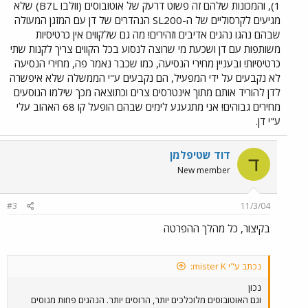
1), והמכונות שלהם זה פשוט דרעק של אוטובוסים (וולבו B7L) שלא
מגיעים לקרסוליים של ה-SL200 הנהדרים של דן עם המזגן המעולה
שבהם נהגו נהגים אדיבים וזהירים! מה גם שלקווים אין כרטיסיות
משותפות עם דן ושכעת מי שרוצה לנסוע בכל הקווים צריך לקנות שתי
כרטיסיות! ובעניין מחירי הנסיעה, כמו שכבר נאמר פה, מחירי הנסיעה
לא נקבעים על ידי המפעיל, הם נקבעים ע"י הממשלה שלא איפשרה
לדן להוריד אותם מתוך אינטרסים צרים וכתוצאה מכך שילמו הנוסעים
מחירים גבוהים! אני מתגעגע לימים שבהם הופעל קו 68 האהוב עלי
ע"י דן.
דוד שטיפלמן
ד
New member
#3
11/3/04
בקיצור, כל מהלך ההפרטה
נכתב ע"י mister K:
נכון
וגם האוטובוסים מלוכלכים יותר, הרוסים יותר. הנהגים פחות מנוסים