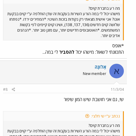
מה רע בחברת קוים?
מישהו יכול לי במה הורע השירות בעקבות זה שדן הוחלפה ע"י קוים בבקעת
אונו? אני אישית מצאתי רק נקודות בזכות השינוי: *המחירים ירדו. *נפתחו
שלושה קוים חדשים (136, 137, 138), ושינו קוים קיימים לפי בקשות
המשתמשים. *האוטובוסים חדישים יותר, עם מזגן טוב יותר. *הנהגים
אדיבים יותר.
*אופס
התכוונתי לשאול: מישהו יכול
להסביר
לי במה...
אָלוֹנָה
א
New member
#8
11/3/04
שי, גם אני חושבת שיש המון שיפור
נכתב ע"י שי חלצי:
מה רע בחברת קוים?
מישהו יכול לי במה הורע השירות בעקבות זה שדן הוחלפה ע"י קוים בבקעת