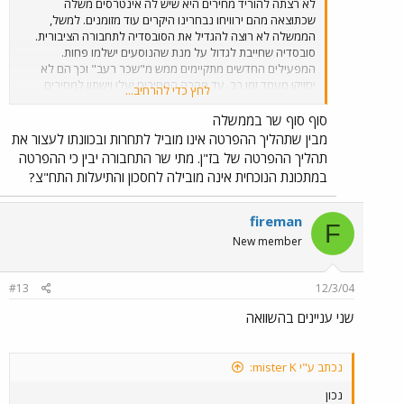
לא רצתה להוריד מחירים היא שיש לה אינטרסים משלה
שכתוצאה מהם ירוויחו נבחרינו היקרים עוד מזומנים. למשל,
הממשלה לא רוצה להגדיל את הסובסדיה לתחבורה הציבורית.
סובסדיה שחייבת לגדול על מנת שהנוסעים ישלמו פחות.
המפעילים החדשים מתקיימים ממש מ"שכר רעב" וכך הם לא
יחזיקו מעמד זמן רב. עד מהרה המחירים יעלו וישתוו למחירים
לחץ כדי להרחיב...
המקוריים של אגד ודן רק עם שירות פחות טוב ופחות מקצועי.
סוף סוף שר בממשלה
מבין שתהליך ההפרטה אינו מוביל לתחרות ובכוונתו לעצור את
תהליך ההפרטה של בז"ן. מתי שר התחבורה יבין כי ההפרטה
במתכונת הנוכחית אינה מובילה לחסכון והתיעלות התח"צ?
fireman
F
New member
#13
12/3/04
שני עניינים בהשוואה
נכתב ע"י mister K:
נכון