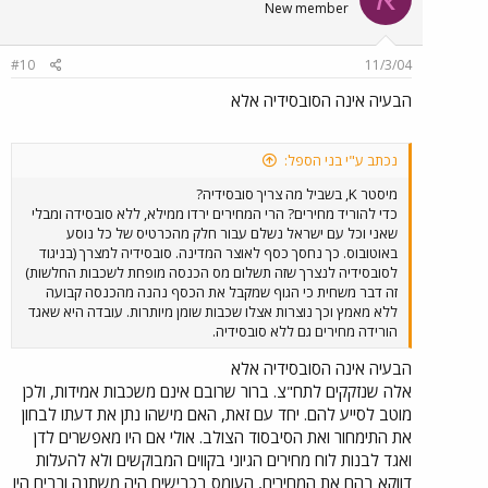
New member
#10
11/3/04
הבעיה אינה הסובסידיה אלא
נכתב ע"י בני הספל:
מיסטר K, בשביל מה צריך סובסידיה?
כדי להוריד מחירים? הרי המחירים ירדו ממילא, ללא סובסידה ומבלי
שאני וכל עם ישראל נשלם עבור חלק מהכרטיס של כל נוסע
באוטובוס. כך נחסך כסף לאוצר המדינה. סובסידיה למצרך (בניגוד
לסובסידיה לנצרך שזה תשלום מס הכנסה מופחת לשכבות החלשות)
זה דבר משחית כי הגוף שמקבל את הכסף נהנה מהכנסה קבועה
ללא מאמץ וכך נוצרות אצלו שכבות שומן מיותרות. עובדה היא שאגד
הורידה מחירים גם ללא סובסידיה.
הבעיה אינה הסובסידיה אלא
אלה שנזקקים לתח"צ. ברור שרובם אינם משכבות אמידות, ולכן
מוטב לסייע להם. יחד עם זאת, האם מישהו נתן את דעתו לבחון
את התימחור ואת הסיבסוד הצולב. אולי אם היו מאפשרים לדן
ואגד לבנות לוח מחירים הגיוני בקווים המבוקשים ולא להעלות
דווקא בהם את המחירים, העומס בכבישים היה משתנה ורבים היו