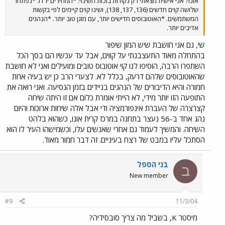
אונו? אני אישית מצאתי רק נקודות בזכות השינוי: *המחירים ירדו. *נפתחו
שלושה קוים חדשים (136, 137, 138), ושינו קוים קיימים לפי בקשות
המשתמשים. *האוטובוסים חדישים יותר, עם מזגן טוב יותר. *הנהגים
אדיבים יותר.
שי, גם אני חושבת שיש המון שיפור
בהתחלה מאוד התעצבנתי על קווים, אבל עד עכשיו הם בסך הכל
השתפרו הרבה, הוסיפו לנו קוי אוטובוס טובים ומועילים ואני לא חושבת
שהאוטובוסים שלהם דרעק, בכלל לא. לצערי הרב כן יש בעיה אחת
חמורה והיא הדיבורים של הנהגים בניידים בזמן הנסיעה. ואני רואה את
התופעה הזו יותר מידי, לא הייתי אומרת כלום אם זו היתה שיחה
קצרצרה של העברת אינפורמציה ודי אבל אלה שיחות ארוכות והיום
נהג אחד ב-56 נעצר בתחנה במרכז קרית אונו, כשהוא בלהט
השיחה. והמשיך לעמוד גם אחרי שאנשים עלו, וכשמישהו העיר לו הוא
הסתכל עליו במבט של רצח בעיניים. זה דבר חמור מאוד.
בני הספל
ב
New member
#9
11/3/04
מיסטר K, בשביל מה צריך סובסידיה?