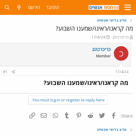
התחבר
הירשם
מדע בדיוני ופנטזיה
מה קראנו/ראינו/שמענו השבוע?
פ
פ
כריכרכה2
17/4/24
ו
ו
ת
ר
כריכרכה2
כ
ח
ס
Member
ה
ם
נ
ב
ו
ת
#1
17/4/24
ש
א
א
ר
מה קראנו/ראינו/שמענו השבוע?​
י
ך
You must log in or register to reply here.
פייסבוק
Twitter
Reddit
Pinterest
Tumblr
WhatsApp
דואר אלקטרוני
הוסף קישור
Share:
מדע בדיוני ופנטזיה