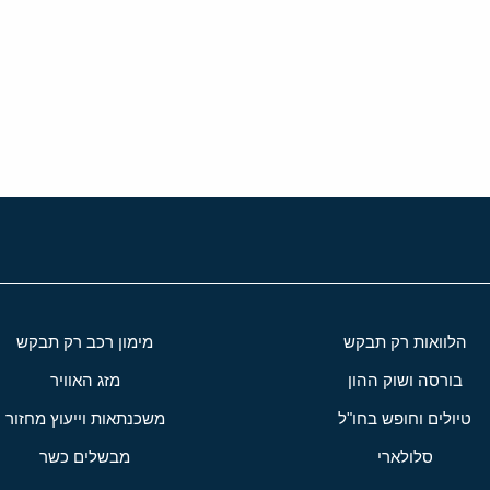
י
שור
הלוואות רק תבקש
מימון רכב רק תבקש
בורסה ושוק ההון
מזג האוויר
טיולים וחופש בחו"ל
משכנתאות וייעוץ מחזור
סלולארי
מבשלים כשר