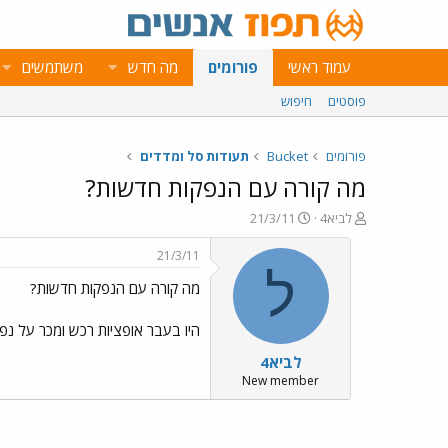
עמוד ראשי
פורומים
מה חדש
משתמשים
פוסטים
חיפוש
פורומים
Bucket
תעודות סל ומדדים
מה קורה עם הנפקות חדשות?
פ
פ
לביא4
21/3/11
ו
ו
ת
ר
21/3/11
ח
ס
ל
מה קורה עם הנפקות חדשות?
ה
ם
נ
ב
ו
ת
היו בעבר אופציות רכש ומכר על נפט
ש
א
לביא4
א
ר
י
New member
ך