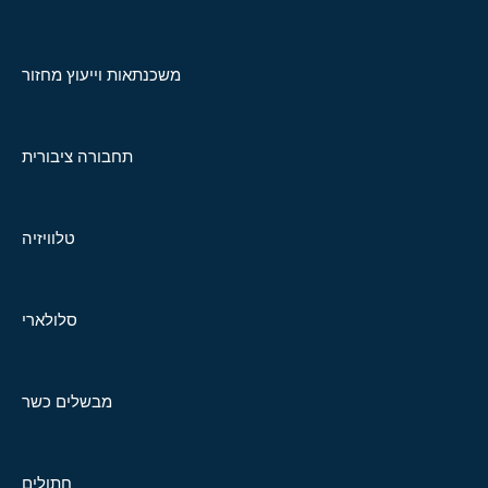
משכנתאות וייעוץ מחזור
תחבורה ציבורית
טלוויזיה
סלולארי
מבשלים כשר
חתולים