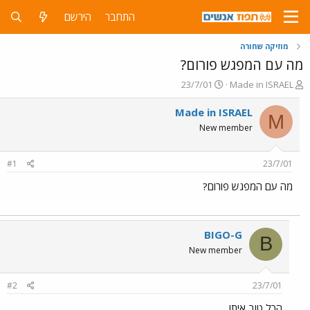
התחבר
הירשם
מוזיקה שחורה
מה עם המפגש פורום?
פ
פ
23/7/01
Made in ISRAEL
ו
ו
ת
ר
Made in ISRAEL
M
ח
ס
New member
ה
ם
נ
ב
ו
ת
#1
23/7/01
ש
א
א
ר
מה עם המפגש פורום?
י
ך
BIGO-G
B
New member
#2
23/7/01
הכל טוב איתו