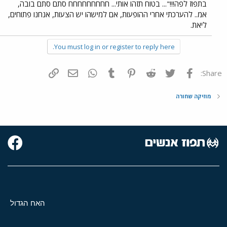
בתפוז לפה!!!"... בטוח תזהו אותי... חחחחחחחחח סתם סתם בובה,
אמ.. להערכתי אחרי ההופעות, אם למישהו יש הצעות, אנחנו פתוחים,
ליאת.
You must log in or register to reply here.
פייסבוק
Twitter
Reddit
Pinterest
Tumblr
WhatsApp
דואר אלקטרוני
הוסף קישור
Share:
מוזיקה שחורה
האח הגדול