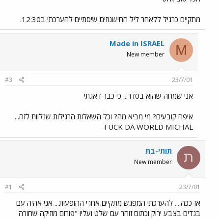
מתקיים כרגיל ללאחר ליל החישגוזים שיסתיים להערכתי ב12:30.
Made in ISRAEL
M
New member
#3
23/7/01
אני שמחה שהוא בסדר... כי כבר דאגתי
איפה קובעים? מי מביא מה? וכל השאלות הרגילות שנלוות לזה...
FUCK DA WORLD MICHAL
תותי-בת
ת
New member
#1
23/7/01
אז ככה.... להערכתי המפגש מתקיים אחרי ההופעות... אני אהיה עם
בגדים בצבע ירוק וכתום זוהר עם שלט ועליו "פורום מוזיקה שחורה