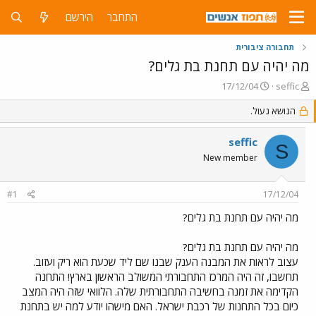
התחבר
הירשם
תחבורה ציבורית
מה יהיה עם תחנת בת גלים?
פ
פ
17/12/04
seffic
ו
ו
ת
ר
הנושא נעול.
ח
ס
ה
ם
seffic
S
נ
ב
New member
ו
ת
ש
א
א
ר
#1
17/12/04
י
ך
מה יהיה עם תחנת בת גלים?
מה יהיה עם תחנת בת גלים?
עצוב לראות את המבנה הענק שבנו שם ליד שכעת הוא ריק ועזוב.
תחשבו, זה היה המרכז התחבורתי המשולב הראשון בארץ! התחנה
הקדימה את זמנה בחשיבה התחבורתית שלה. הלוואי שזה היה המצב
כיום בכל התחנות של רכבת ישראל. האם מישהו יודע למה יש בתחנת