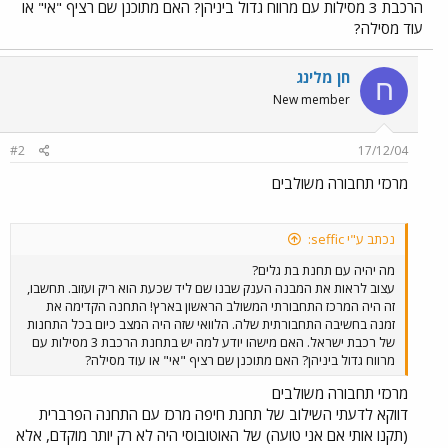
הרכבת 3 מסילות עם מרווח גדול ביניהן? האם מתוכנן שם רציף "אי" או
עוד מסילה?
חן מלינג
ח
New member
#2
17/12/04
מרכזי תחבורה משולבים
נכתב ע"י seffic:
מה יהיה עם תחנת בת גלים?
עצוב לראות את המבנה הענק שבנו שם ליד שכעת הוא ריק ועזוב. תחשבו,
זה היה המרכז התחבורתי המשולב הראשון בארץ! התחנה הקדימה את
זמנה בחשיבה התחבורתית שלה. הלוואי שזה היה המצב כיום בכל התחנות
של רכבת ישראל. האם מישהו יודע למה יש בתחנת הרכבת 3 מסילות עם
מרווח גדול ביניהן? האם מתוכנן שם רציף "אי" או עוד מסילה?
מרכזי תחבורה משולבים
דווקא לדעתי השילוב של תחנת חיפה מרכז עם התחנה הפרברית
(תקנו אותי אם אני טועה) של האוטובוסי היה לא רק יותר מוקדם, אלא