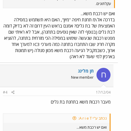
עקלתונים.
ואם יש רכבת משא...
בדרכה אל\מ תחנת חיפה "מיון", האם היא תשתמש במסילה
האמצעית של בת גלים? אמנם בראש העין דרום זה לא בדיוק דומה
לבת גלים (בנוסף לזה שאין נוסעים בתחנה), אבל לא ראיתי שם
מפגש רכבות שנעשה שימוש במסילה הכי מזרחית בתחנה, להוציא
מקרה חריג שבו התחברו בתחנה כמה מערכי IC3 למערך אחד
ארוך, כשבמקביל הגיעה רכבת משא מכוון סגולה (יש תמונות
בארכיון למי שעוד לא ראה)
חן מלינג
ח
New member
#4
17/12/04
מעבר רכבות משא בתחנת בת גלים
נכתב ע"י A r i e T:
ואם יש רכבת משא...