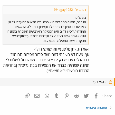
נכתב ע"י gay1982:
בת גלים
אז ככה, מתווה המסילות הוא ככה. הקו הראשי המערבי לכיוון
צפון עובר בסמוך לרציף 1 לכיוון צפון. המסילה הראשית
המזרחית לכיוון דרום היא המסילה האמצעית העוברת בתחנה.
הווה אוו\מר שאת רציף 2 לכיוון דרום משרת עקלתון שיוצא
מהקו הראשי, המסילה האמצעית.
ואאלה!!...{חן מלינג מקווה שתשלח לי}
אף-פעם לא חשבתי למה נועד סידור מסילות כזה מוזר
בבת-גלים אם יש רק 2 רציפי צד!!... מישהו יכול לשלוח לי
תמונה שמראה בברור את המסילות בבת-גלים?? {בחדשות
הרכבת חיפשתי ולא מצאתי!!}
הנושא נעול.
פייסבוק
Twitter
Reddit
Pinterest
Tumblr
WhatsApp
דואר אלקטרוני
הוסף קישור
Share:
תחבורה ציבורית