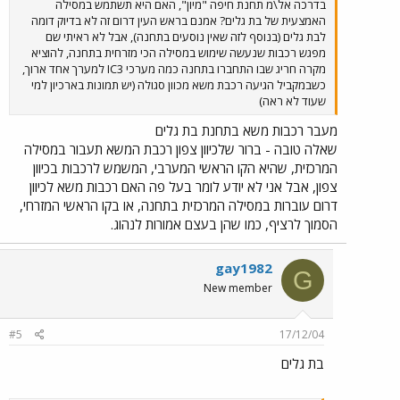
בדרכה אל\מ תחנת חיפה "מיון", האם היא תשתמש במסילה
האמצעית של בת גלים? אמנם בראש העין דרום זה לא בדיוק דומה
לבת גלים (בנוסף לזה שאין נוסעים בתחנה), אבל לא ראיתי שם
מפגש רכבות שנעשה שימוש במסילה הכי מזרחית בתחנה, להוציא
מקרה חריג שבו התחברו בתחנה כמה מערכי IC3 למערך אחד ארוך,
כשבמקביל הגיעה רכבת משא מכוון סגולה (יש תמונות בארכיון למי
שעוד לא ראה)
מעבר רכבות משא בתחנת בת גלים
שאלה טובה - ברור שלכיוון צפון רכבת המשא תעבור במסילה
המרכזית, שהיא הקו הראשי המערבי, המשמש לרכבות בכיוון
צפון, אבל אני לא יודע לומר בעל פה האם רכבות משא לכיוון
דרום עוברות במסילה המרכזית בתחנה, או בקו הראשי המזרחי,
הסמוך לרציף, כמו שהן בעצם אמורות לנהוג.
gay1982
G
New member
#5
17/12/04
בת גלים