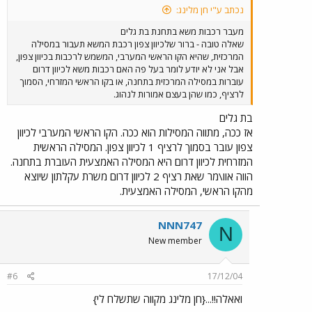
נכתב ע"י חן מלינג:
מעבר רכבות משא בתחנת בת גלים
שאלה טובה - ברור שלכיוון צפון רכבת המשא תעבור במסילה
המרכזית, שהיא הקו הראשי המערבי, המשמש לרכבות בכיוון צפון,
אבל אני לא יודע לומר בעל פה האם רכבות משא לכיוון דרום
עוברות במסילה המרכזית בתחנה, או בקו הראשי המזרחי, הסמוך
לרציף, כמו שהן בעצם אמורות לנהוג.
בת גלים
אז ככה, מתווה המסילות הוא ככה. הקו הראשי המערבי לכיוון
צפון עובר בסמוך לרציף 1 לכיוון צפון. המסילה הראשית
המזרחית לכיוון דרום היא המסילה האמצעית העוברת בתחנה.
הווה אוו\מר שאת רציף 2 לכיוון דרום משרת עקלתון שיוצא
מהקו הראשי, המסילה האמצעית.
NNN747
N
New member
#6
17/12/04
ואאלה!!...{חן מלינג מקווה שתשלח לי}