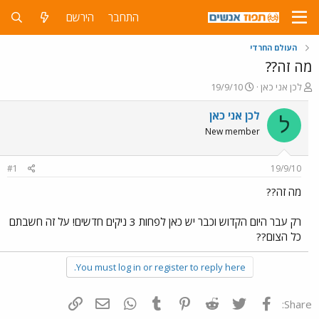
התחבר
הירשם
העולם החרדי
מה זה??
פ
פ
לכן אני כאן
19/9/10
ו
ו
ת
ר
לכן אני כאן
ל
ח
ס
New member
ה
ם
נ
ב
ו
ת
#1
19/9/10
ש
א
א
ר
מה זה??
י
ך
רק עבר היום הקדוש וכבר יש כאן לפחות 3 ניקים חדשים! על זה חשבתם
כל הצום??
You must log in or register to reply here.
פייסבוק
Twitter
Reddit
Pinterest
Tumblr
WhatsApp
דואר אלקטרוני
הוסף קישור
Share: