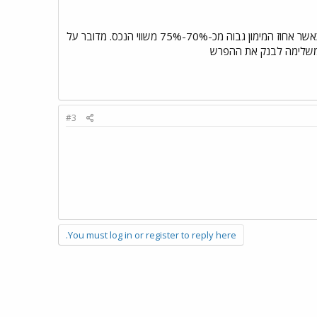
EMI מקבוצת הראל זהו ביטוח אשר מבטח את הבנק במקרה שאתה לא עומד בתשלומים. את הביטוח לוקחים כאשר אחוז המימון גבוה מכ-70%-75% משווי הנכס. מדובר על
#3
You must log in or register to reply here.