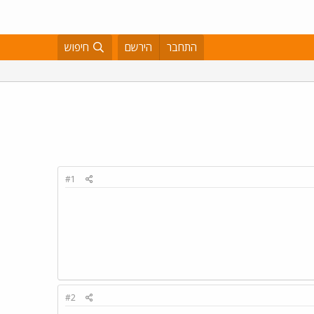
התחבר
הירשם
חיפוש
#1
#2