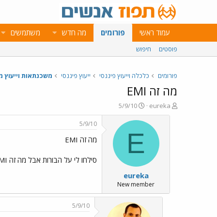
עמוד ראשי
פורומים
מה חדש
משתמשים
פוסטים
חיפוש
פורומים
כלכלה וייעוץ פיננסי
ייעוץ פיננסי
משכנתאות וייעוץ מ
מה זה EMI
פ
פ
5/9/10
eureka
ו
ו
ת
ר
5/9/10
ח
ס
E
מה זה EMI
ה
ם
נ
ב
ו
ת
סילחו לי על הבורות אבל מה זה EMI?
ש
א
eureka
א
ר
י
New member
ך
5/9/10