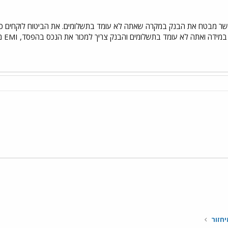
י
שור
יחזור