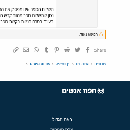
תשלום הכופר אינו מפסיק את ההל
בעו"ד בטרם הגשת בקשת כופר.
הנושא נעול.
פייסבוק
Twitter
Reddit
Pinterest
Tumblr
WhatsApp
דואר אלקטרונ
הוסף קי
Share:
פורומים
המומחים
דין ומשפט
פורום מיסים
האח הגדול
עגלת תינוקות