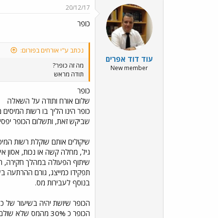
20/12/17
כופר
נכתב ע"י אורחים בפורום:
עוד דוד אפרים
מה זה כופר?
New member
תודה מראש
כופר
שלום אורח ותודה על השאלה
כופר הינו הליך בו רשות המיסים
שביקש זאת, ותשלום הכופר יפסיק
שיקולים אותם שוקלת רשות המיס
גיל, מחלה קשה או נכות, אסון א
שיתוף הפעולה במהלך חקירה, חלו
תפקידו כמייצג, גורם ההרתעה בע
בנוסף לעבירות מס.
הכופר כ 30% מהמס שלא שולם.