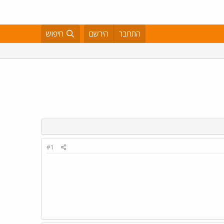
התחבר
הירשם
חיפוש
#1