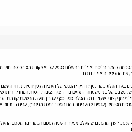
 מסכימה להמיר הליכים פליליים בתשלום כספי. על פי פקודת מס הכנסה וחוקי 
 את ההליכים הפליליים נגדו.
ים בעד הטלת כופר כסף: ההיקף הכספי של העבירה קטן יחסית, מידת האשם ש
ישי, מצבם של בני משפחה התלויים בו, העניין הציבורי, הסרת המחדל, היותו ש
ף זמן קיצוני. שיקולים נגד הטלת כופר כסף עבריין מועד, הרשעות קודמות, ע
נפים מסוימים (ענפים שהעבירות בהם הפכו ל"מכת מדינה"), עבירה בתחום שיש 
הכופר שיושת יהיה בשיעור של כ- 30% לערך מהסכום שהועלם מפקיד השומה (סכום הכופר יי