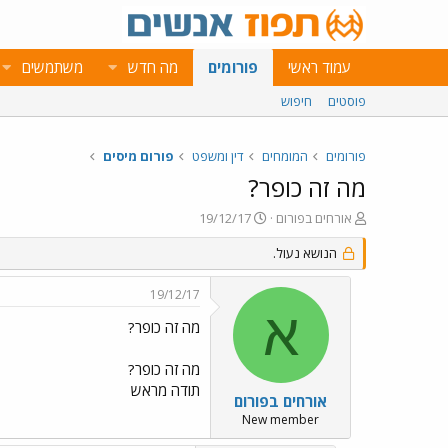
עמוד ראשי
פורומים
מה חדש
משתמשים
פוסטים
חיפוש
פורומים
המומחים
דין ומשפט
פורום מיסים
מה זה כופר?
פ
פ
אורחים בפורום
19/12/17
ו
ו
ת
הנושא נעול.
ר
ח
ס
ה
ם
19/12/17
נ
ב
א
ו
ת
מה זה כופר?
ש
א
א
ר
מה זה כופר?
י
תודה מראש
ך
אורחים בפורום
New member