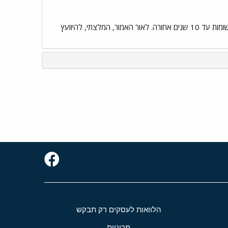
נכון שתשלום כופר מהווה קרש הצלה מפני הליכים פליליים אולם תשלום הכופר מאפשר לרשות המיסים לקבוע שומות עד 10 שנים אחורה. לאור האמור, המלצתי, להיוועץ
הלוואות לעסקים רק תבקש
מכוניות