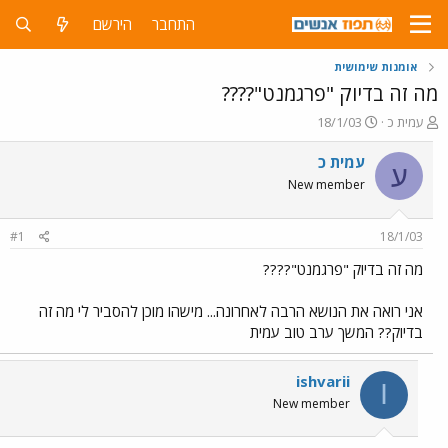
התחבר
הירשם
אומנות שימושית
מה זה בדיוק "פרגמנט"????
פ
פ
עמית כ
18/1/03
ו
ו
ת
ר
עמית כ
ע
ח
ס
New member
ה
ם
נ
ב
ו
ת
#1
18/1/03
ש
א
א
ר
מה זה בדיוק "פרגמנט"????
י
ך
אני רואה את הנושא הרבה לאחרונה... מישהו מוכן להסביר לי מה זה
בדיוק?? המשך ערב טוב עמית
ishvarii
I
New member