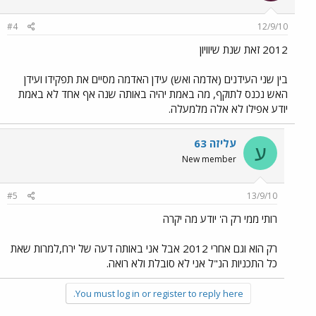
#4
12/9/10
2012 זאת שנת שיוויון
בין שני העידנים (אדמה ואש) עידן האדמה מסיים את תפקידו ועידן
האש נכנס לתוקף, מה באמת יהיה באותה שנה אף אחד לא באמת
יודע אפילו לא אלה מלמעלה.
עליזה 63
ע
New member
#5
13/9/10
רותי ממי רק ה' יודע מה יקרה
רק הוא וגם אחרי 2012 אבל אני באותה דעה של ירח,למרות שאת
כל התכניות הנ"ל אני לא סובלת ולא רואה.
You must log in or register to reply here.