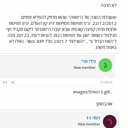
לא הרבה
שעון/לוח השנה של ה"מאיה" שהוא מדוייק להפליא יסתיים
22/12/2012. ע"פ תפיסות מסויימות יגיע קץ העולם, ע"פ תפיסות
אחרות תהיה קפיצה קוונטית שבא יעברו ה"מוכנים" ליקום מקביל חף
מגילגולי נשמות. ישנן עוד תפיסות רבות. לעניות דעתי, ב2012 נזכה
ל"האח הגדול 5" , "השרדות" 7 ו"כוכב נולד יחגוג עשור- כאילו לא
באמת משהו.
גילי פרי
ג
New member
#3
11/9/10
../images/Emo13.gif
אוהבתותך
רותי 11
ר
New member