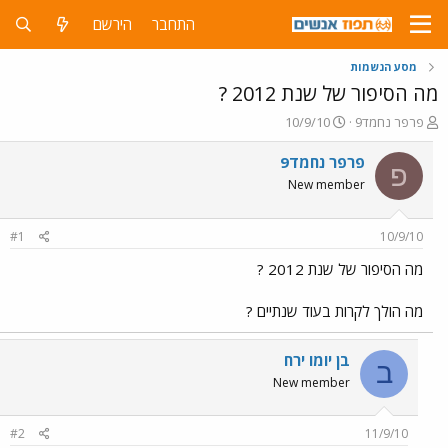
התחבר
הירשם
מסע הנשמות
מה הסיפור של שנת 2012 ?
פ
פ
פרפר נחמד9
10/9/10
ו
ו
ת
ר
פרפר נחמד9
פ
ח
ס
New member
ה
ם
נ
ב
ו
ת
#1
10/9/10
ש
א
א
ר
מה הסיפור של שנת 2012 ?
י
ך
מה הולך לקרות בעוד שנתיים ?
בן יומו ירח
ב
New member
#2
11/9/10