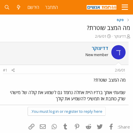
התחבר
הירשם
סקס
מה המצב שוטרת?
פ
פ
דדיצוקר
2/6/01
ו
ו
ת
ר
דדיצוקר
ד
ח
ס
New member
ה
ם
נ
ב
ו
ת
#1
2/6/01
ש
א
א
ר
מה המצב שוטרת?
י
ך
שמעתי אותך ברדיו היית אחלה נחמד גם לשמוע את קולה של מישהי
שרק כותבת אז תמשיכי להשמיע את קולך
You must log in or register to reply here.
פייסבוק
Twitter
Reddit
Pinterest
Tumblr
WhatsApp
דואר אלקטרוני
הוסף קישור
Share: