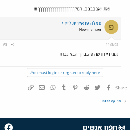
ואת יואבבבבב.. המלךךךךךךךךךךךךךךךךךך !!!
פמלה פראיירית ליידי
פ
New member
#5
11/3/05
גמני דיי חדשה פה..ברוך הבא גבר!!
You must log in or register to reply here.
פייסבוק
Twitter
Reddit
Pinterest
Tumblr
WhatsApp
דואר אלקטרוני
הוסף קישור
Share:
מוזיקה 99Esc