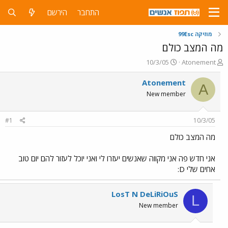
התחבר
הירשם
מוזיקה 99Esc
מה המצב כולם
פ
פ
10/3/05
Atonement
ו
ו
ת
ר
Atonement
A
ח
ס
New member
ה
ם
נ
ב
ו
ת
#1
10/3/05
ש
א
א
ר
מה המצב כולם
י
ך
אני חדש פה אני מקווה שאנשים יעזרו לי ואני יוכל לעזור להם יום טוב
אחים שלי D:
LosT N DeLiRiOuS
L
New member