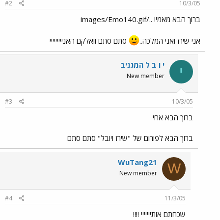
#2
10/3/05
ברוך הבא מאמי! ../images/Emo140.gif
אני שירז ואני המלכה..
סתם סתם וואלקם האנייייייייי
י ו ב ל המגניב
י
New member
#3
10/3/05
ברוך הבא אחי
ברוך הבא לפורום של "שירז ויובל" סתם סתם
WuTang21
W
New member
#4
11/3/05
שכחתם אותייייייי !!!!