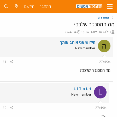
התחבר
הירשם
המורדים
מה המסנג'ר שלכם?
פ
פ
הילוש אני אוהב אותך
27/4/04
ו
ו
ת
ר
הילוש אני אוהב אותך
ה
ח
ס
New member
ה
ם
נ
ב
ו
ת
#1
27/4/04
ש
א
א
ר
מה המסנג'ר שלכם?
י
ך
L i T a L 1
L
New member
#2
27/4/04
שלי