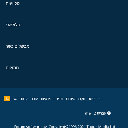
טלוויזיה
סלולארי
מבשלים כשר
חתולים
צור קשר
תקנון הפורום
מדיניות פרטיות
עזרה
עמוד ראשי
עברית (he_IL)
Forum software by
Copyright©1996-2021,Tapuz Media Ltd.