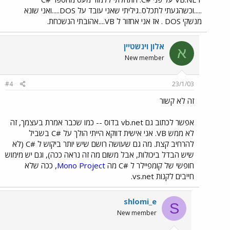
.....וכשהגעתי לתכלס..גיליתי שאני עובד על DOS.....ואני שונא
מנשקי DOS . אז אני אחזור ל VB....אהובתי הנשכחת.
אלון וינשטיין
א
New member
#4
23/1/03
זה לא קשור
אפשר לכתוב גם vb.net בדוס -- כמו שכבר אמרת בעצמך, זה
לא ממש VB. אני אישית דווקא הייתי הולך על #C בשביל
להרחיב קצת. מה גם שעושה רושם שיש יותר ביקוש ל #C (לא
שיש הבדל ביכולות, אבל משום מה זה נראה ככה), וגם יש מימוש
חופשי של קומפיילר ל #C מה
Mono Project
, ככה שלא
חייבים לקנות vs.net.
shlomi_e
S
New member