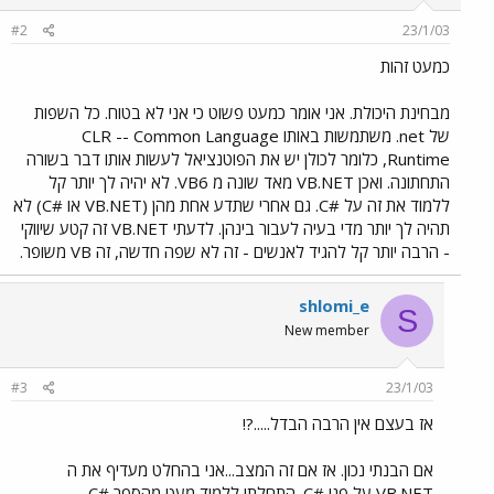
#2
23/1/03
כמעט זהות
מבחינת היכולת. אני אומר כמעט פשוט כי אני לא בטוח. כל השפות
של net. משתמשות באותו CLR -- Common Language
Runtime, כלומר לכולן יש את הפוטנציאל לעשות אותו דבר בשורה
התחתונה. ואכן VB.NET מאד שונה מ VB6. לא יהיה לך יותר קל
ללמוד את זה על #C. גם אחרי שתדע אחת מהן (VB.NET או #C) לא
תהיה לך יותר מדי בעיה לעבור בינהן. לדעתי VB.NET זה קטע שיווקי
- הרבה יותר קל להגיד לאנשים - זה לא שפה חדשה, זה VB משופר.
shlomi_e
S
New member
#3
23/1/03
אז בעצם אין הרבה הבדל.....?!
אם הבנתי נכון. אז אם זה המצב...אני בהחלט מעדיף את ה
VB.NET על פני #C. התחלתי ללמוד מעט מהספר #C