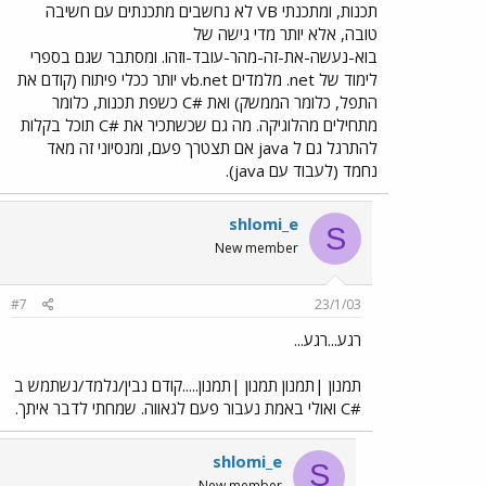
תכנות, ומתכנתי VB לא נחשבים מתכנתים עם חשיבה
טובה, אלא יותר מדי גישה של
בוא-נעשה-את-זה-מהר-עובד-וזהו. ומסתבר שגם בספרי
לימוד של net. מלמדים vb.net יותר ככלי פיתוח (קודם את
התפל, כלומר הממשק) ואת #C כשפת תכנות, כלומר
מתחילים מהלוגיקה. מה גם שכשתכיר את #C תוכל בקלות
להתרגל גם ל java אם תצטרך פעם, ומנסיוני זה מאד
נחמד (לעבוד עם java).
shlomi_e
S
New member
#7
23/1/03
רגע...רגע...
תמנון |תמנון תמנון |תמנון.....קודם נבין/נלמד/נשתמש ב
#C ואולי באמת נעבור פעם לגאווה. שמחתי לדבר איתך.
shlomi_e
S
New member