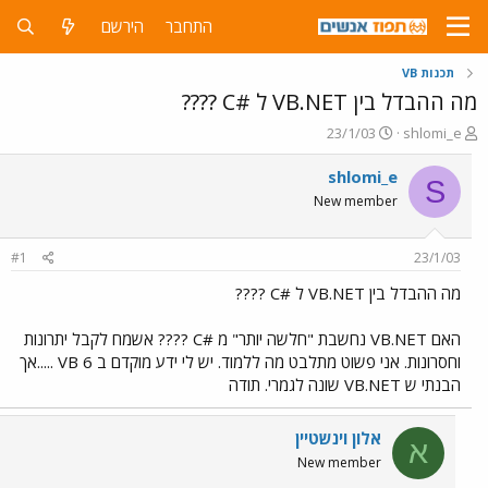
התחבר
הירשם
תכנות VB
מה ההבדל בין VB.NET ל #C ????
פ
פ
23/1/03
shlomi_e
ו
ו
ת
ר
shlomi_e
S
ח
ס
New member
ה
ם
נ
ב
ו
ת
#1
23/1/03
ש
א
א
ר
מה ההבדל בין VB.NET ל #C ????
י
ך
האם VB.NET נחשבת "חלשה יותר" מ #C ???? אשמח לקבל יתרונות
וחסרונות. אני פשוט מתלבט מה ללמוד. יש לי ידע מוקדם ב VB 6 .....אך
הבנתי ש VB.NET שונה לגמרי. תודה
אלון וינשטיין
א
New member