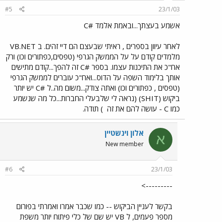
#5
23/1/03
אשמע בעצתך...ובאמת אלמד #C
לאחר עיוון בספרים , ראיתי שבעצם הם דיי זהים. ב VB.NET
מלמדים קודם על על הממשק הגרפי (טפסים,כפתורים וכו) ורק
אח"כ את התיכנות עצמו. בספר #C זה להפך...קודם מתישים
אותך בלימוד השפה על הדוס...ואח"כ עוברים לממשק הגרפי
(טפסים , כפתורים וכו) ואתה צודק...משום מה..ל #C יש יותר
ביקוש (SHIT) (נראה לי שלבעלי החברות...כל מה שנשמע
כמו C - עושה להם את זה
) תודה.
אלון וינשטיין
א
New member
#6
23/1/03
--------->
בקשר לעניין הביקוש -- כמו שכבר אמרו ואמרתי בפורום
מספר פעמים, ל VB יש שם של כלי פיתוח יותר משפת