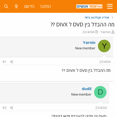
התחבר
הירשם
אודיו וקולנוע ביתי
מה ההבדל בין DVD ל DIVX ??
פ
פ
23/4/04
Yarnin
ו
ו
ת
ר
Yarnin
Y
ח
ס
New member
ה
ם
נ
ב
ו
ת
#1
23/4/04
ש
א
א
ר
מה ההבדל בין DVD ל DIVX ??
י
ך
dudil
D
New member
#2
23/4/04
DVD זה מדיה להעברת וידאו דיגיטלי