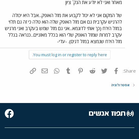
מאחר ואני לא יודע את הנק` ציון
של המקום אני לא יכול לקבוע את מזל האופק...אבל היא יכולה
להרגיש עקרבית גם אם מזל האופק שלה הוא טלה כי זה גם תלוי
במזל הירח (כך אותי לדוגמא...אני גם מזל שמש בעקרב ואני מרגיש
עקרב למרות שמזל האופק שלי הוא בכלל מאזניים...כנראה בגלל
מזל הירח שנמצא במזל דגים). -עדי-
You must log in or register to reply here.
פייסבוק
Twitter
Reddit
Pinterest
Tumblr
WhatsApp
דואר אלקטרוני
הוסף קישור
Share:
אסטרולוגיה