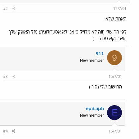
#2
15/7/01
האמת שלא..
לפי החישלי (וזה לא מדוייק כי אני לא אסטרולוגית) מזל האופק שלך
הוא דווקא טלה =-)
911
9
New member
#3
15/7/01
החישוב שלי (סורי)
epitaph
E
New member
#4
15/7/01