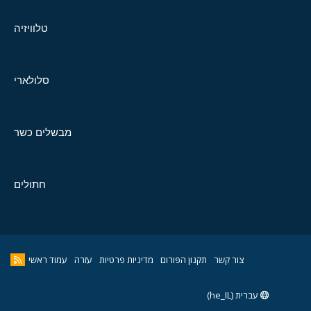
טלוויזיה
סלולארי
מבשלים כשר
חתולים
צור קשר
תקנון הפורום
מדיניות פרטיות
עזרה
עמוד ראשי
עברית (he_IL)