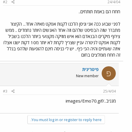
#2
24/4/04
חחח הם באמת תותחים..
לפני שבוע ככה אני וניסן הלכנו לקנות אפקט מאיזה אחד... הקיצור
מתברר שזה הבסיסט שלהם וזה אחד האנשים היותר נחמדים .. ממש
צירוף מיקרים הבנאדם הוא איש מוזיקה מקצועי ביותר הלכנו בשביל
לקנות אפקט לגיטרה עניין שצריך לקחת לא יותר מ10 דקות ישנו אצלו
איזה שעתיים והיה הכי כיף.. יש לי כניסה חינם להופעות שלהפ בגלל
זה חחח מומלצים בחום
פיטרינית
פ
New member
#3
25/4/04
מגניב../images/Emo70.gif
You must log in or register to reply here.