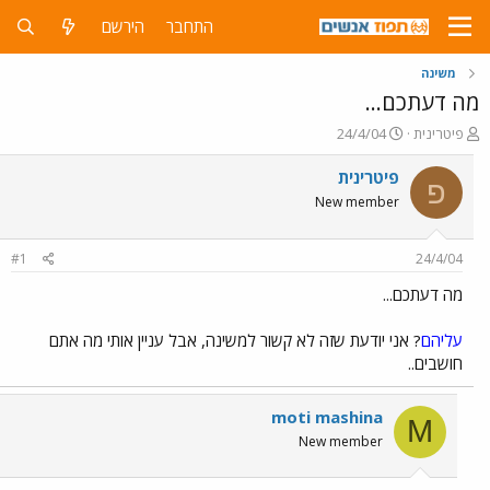
התחבר
הירשם
משינה
מה דעתכם...
פ
פ
פיטרינית
24/4/04
ו
ו
ת
ר
פיטרינית
פ
ח
ס
New member
ה
ם
נ
ב
ו
ת
#1
24/4/04
ש
א
א
ר
מה דעתכם...
י
ך
עליהם
? אני יודעת שזה לא קשור למשינה, אבל עניין אותי מה אתם
חושבים..
moti mashina
M
New member