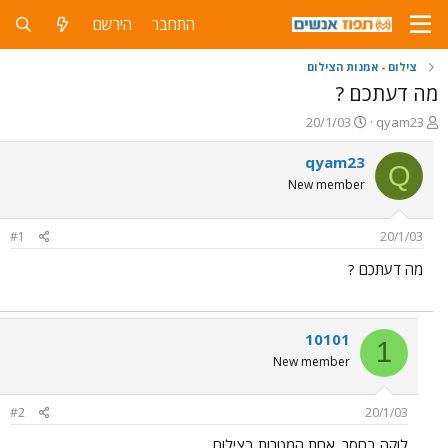
התחבר
הירשם
צילום - אמנות הצילום
מה דעתכם ?
פ
פ
20/1/03
qyam23
ו
ו
ת
ר
qyam23
Q
ח
ס
New member
ה
ם
נ
ב
ו
ת
#1
20/1/03
ש
א
א
ר
מה דעתכם ?
י
ך
10101
1
New member
#2
20/1/03
לוקה בחסר. אחת המטרות בצילום