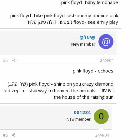
pink floyd- baby lemonade
pink floyd- bike pink floyd- astronomy domine pink
floyd- see emily play מצטער, חולה פינק פלויד
@יעל@
@
New member
#5
24/4/04
pink floyd - echoes
pink floyd - shine on you crazy diamond (שיר יפה...)
ויש עוד: led zeplin - stairway to heaven the animals -
the house of the raising sun
001234
0
New member
#6
24/4/04