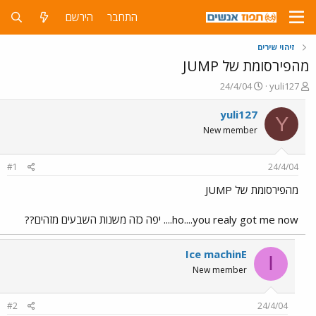
התחבר
הירשם
זיהוי שירים
מהפירסומת של JUMP
פ
פ
24/4/04
yuli127
ו
ו
ת
ר
yuli127
Y
ח
ס
New member
ה
ם
נ
ב
ו
ת
#1
24/4/04
ש
א
א
ר
מהפירסומת של JUMP
י
ך
ho....you realy got me now.... יפה כזה משנות השבעים מזהים??
Ice machinE
I
New member
#2
24/4/04