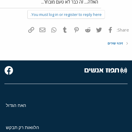
האלה.... זה כבר לא טעם מובחר...
You must log in or register to reply here.
פייסבוק
Twitter
Reddit
Pinterest
Tumblr
WhatsApp
דואר אלקטרוני
הוסף קישור
Share:
זיהוי שירים
האח הגדול
הלוואות רק תבקש