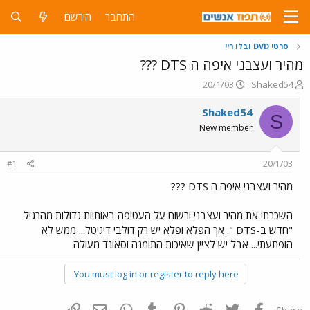
התחבר
הירשם
סרטי DVD ובלו ריי
מהיר ועצבני איפה ה DTS ???
פ
פ
20/1/03
Shaked54
ו
ו
ת
ר
Shaked54
S
ח
ס
New member
ה
ם
נ
ב
ו
ת
#1
20/1/03
ש
א
א
ר
מהיר ועצבני איפה ה DTS ???
י
ך
השכרתי את מהיר ועצבני ורשום על העטיפה באותיות גדולות מהרגיל
"חדש ב-DTS ". אך הפלא ופלא יש רק דולבי דיגיטל... ממש לא
הופתעתי... אבל יש לציין שאיכות התומנה וסאונד מעולה
You must log in or register to reply here.
פייסבוק
Twitter
Reddit
Pinterest
Tumblr
WhatsApp
דואר אלקטרוני
הוסף קישור
Share: