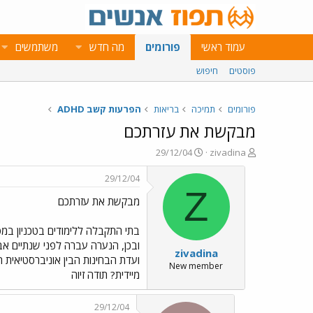
עמוד ראשי
פורומים
מה חדש
משתמשים
פוסטים
חיפוש
פורומים
תמיכה
בריאות
הפרעות קשב ADHD
מבקשת את עזרתכם
פ
פ
29/12/04
zivadina
ו
ו
ת
ר
29/12/04
ח
ס
Z
מבקשת את עזרתכם
ה
ם
נ
ב
ו
ת
ש
א
ובכן, הנערה עברה לפני שנתיים אב
zivadina
א
ר
ועדת הבחינות הבין אוניברסטיאית ה
י
New member
מיידית? תודה זיוה
ך
29/12/04