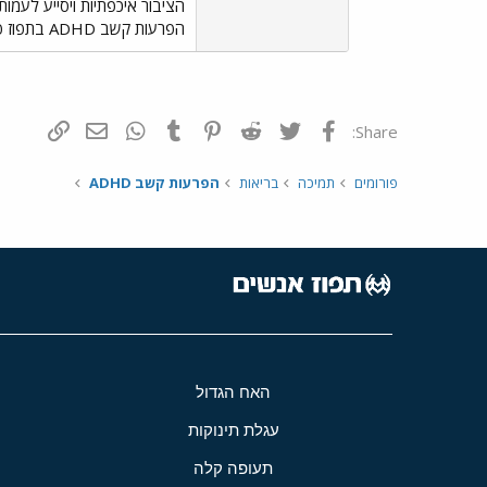
הציבור איכפתיות ויסייע לעמו
הפרעות קשב ADHD בתפוז פורום לקויות למידה בתפוז
פייסבוק
Twitter
Reddit
Pinterest
Tumblr
WhatsApp
דואר אלקטרונ
הוסף קי
Share:
פורומים
תמיכה
בריאות
הפרעות קשב ADHD
האח הגדול
עגלת תינוקות
תעופה קלה