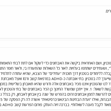
ים.
כניון, ושם האחראית ביקשה את האבחונים כדי לשקול אם לתת לבתי התאמות ב
ל", ושעתידים ישתתפו בעלויות. לאור כל השאלות שהתעוררו בי, ולאור חוסר הת
בלה ללימודים בטכניון דרך תוכנית "עתידים" של הצבא, שהיא עתודה לתלמידים 
לומדת לקראת מבחן מיון מקדים שייערך לה בטכניון. בתי אובחנ
 לנו שהטכניון איננו מכיר באבחונים אלה ודורש שהיא תאובחן בשלישית במכ
א
ה לשאלותיי. בברכה זיוה העתק: פורום הפרעות קשב ADHD בתפוז פורום לקויות למידה בתפוז