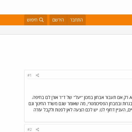
התחבר
הירשם
חיפוש
#1
בתי התקבלה ללימודים בטכניון במסגרת תוכנית "עתידים" של הצבא. עכשיו מתברר לנו שהטכניון יכיר בה כ-ADHD רק אם תעבור אבחון במכון "יעל" של ד"ר אורן לם בחיפה.
בגרות ובמבחן הפסיכומטרי, מה שאומר שגם משרד החינוך וגם
ם, העניין דחוף לנו. יש לכם הצעה לאן לפנות ולקבל עזרה
#2