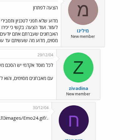
מ
הצעה לפתרון
מדוע שלא תפני לטכניון ותסבירי
לעזור. ועוד הצעה: בקשי כי יכי
מיליגו
האבחונים שעברתם אתם יודעים שז
New member
מסוים, מדוע מה שעשיתם עד עכש
29/12/04
Z
לכל מוסד אקדמי יש הסכם מש
עם מאבחנים מסוימים, והוא לא
zivadina
New member
30/12/04
ח
../images/Emo24.gifכתבי מכתב לטכניון בתור התחלה