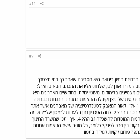
#11
#7
בחינת המיון בינואר. היא הסבירה שאחר כך בתי תצטרך
גובה מד"ר אורן לם, שלחתי אליו את המכתב הבא בדוא"ל:
מצטיינים בלימודים ומעוטי יכולת. בחודשיים האחרונים היא
ה כ-ADHD במרפאת קשב ורכוז ואצל מאבחנת דידקטית של ניצן וקיבלה התאמות במבחני הבגרות ובבחינה
ון "יעל". לאור המאבק לסטנדרטיזציה של מאבחנים אשר אתה
מוביל כיו"ר עמותת "גל", אני מבקשת לשאול: 1. איך ייתכן שמשרד החינוך כן הכיר באבחונים של בתי והטכניון לא הכיר בהם? 2. למה הטכניון נתן בלעדיות ל"מכון יעל"? 3. מה
עושים נערים שהוריהם אינם יכולים להרשות לממן אבחונים זהים בהפרש של שנה בין אבחון לאבחון, רק בגלל גחמות המוסדות להשכלה גבוהה? 4. איך ייתכן שמשרד החינוך
ישר לבתי הארכת זמן בבחינות הבגרות, ואילו "ועדת הבחינות הבינאוניברסיטאית" אשרה לה רק הפסקה של 5 דקות בין פרק לפרק? כלומר, כל מוסד אישר התאמות אחרות