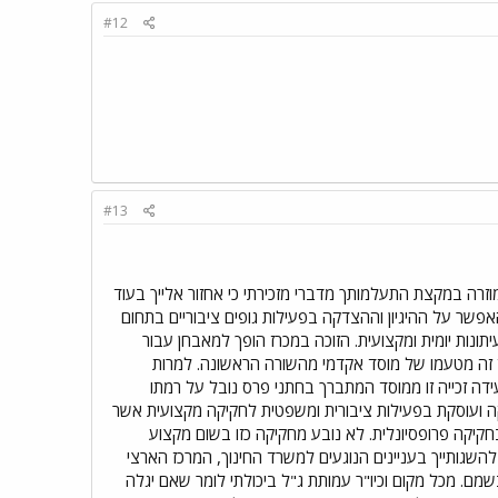
#12
#13
וזרה במקצת התעלמותך מדברי מזכירתי כי אחזור אלייך בעוד
אפשר על ההיגיון וההצדקה בפעילות גופים ציבוריים בתחום
 והמתפרסם בעיתונות יומית ומקצועית. הזוכה במכרז הופך למאבחן עבור
רז זה מטעמו של מוסד אקדמי מהשורה הראשונה. למרות
י מכון יעל במכרז של 2004 ובזה שלפניו. מבחינתי מעידה זכייה זו ממוסד המתברך בחתני פרס נובל על רמתו
יו"ר שלה, עסקה ועוסקת בפעילות ציבורית ומשפטית לחקיקה מקצועית אשר
חקיקה פרופסיונלית. לא נובע מחקיקה כזו בשום מקצוע
ולוגיה ואחרים) איסור מכרזים ו/או הגבלת חוות דעת למורשים ע"ס מכרז כשר. 3. באשר להשגותייך בעניינים הנוגעים למשרד החינוך, המרכז הארצי
בשמם. מכל מקום וכיו"ר עמותת ג"ל ביכולתי לומר שאם יגלה