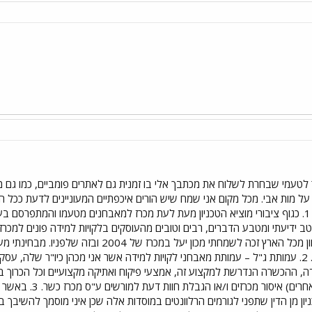
ר לטעמי שבחרת לשלוח את מכתבך אלי בו זמנית גם לאתרים פומביים, כמו גם מ
על מות אבי. מכל מקום אני שמח שיש הורים איכפתיים המעוניינים לדעת ככל ה
לקויות למידה. ולגופו של עניין: 1. כגוף ציבורי מוציא הטכניון מעת לעת מכרז למאבחנים מטעמו
יטב ידיעתי ומטבע הדברים, רבים וטובים מהעוסקים בלקויות למידה פונים למכ
התחרות הקשה עם גורמי אבחון מכל הארץ זכה לשמחת
המקצועית הגבוהה של מכוננו. 2. עמותת ג"ל – עמותת מאבחני לקויות למידה אשר אני מכהן כ
דה, ההכשרה הנדרשת למקצוע זה, אמצעי פיקוח ואתיקה מקצועיים וכל הכרוך ב
(רפואה, הנדסה, פסיכ
ניון מן הדין שתפני לגורמים הרלוונטים במוסדות אלה שכן איני מוסמך להשיבך 