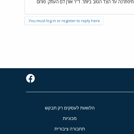
תיפתרנה על הצד הטוב ביותר. ד"ר אורן לם העתק: פורום
You must log in or register to reply here.
הלוואות לעסקים רק תבקש
מכוניות
תחבורה ציבורית