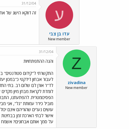
31/12/04
ע
זה דווקא הישג של אחר
עדו בן צבי
New member
31/12/04
Z
והנה ההתפתחויות
התקשרתי ל"קידום סטודנטים" בט
לעבור אבחון דידקטי כ"במכון יע
zivadina
לד"ר אורן לם שלום רב. בתי התק
New member
הפסיכומטרית. להפתעתנו, התברר
על סמך אותם אבחונים? אשמח מאוד לקבל מענ