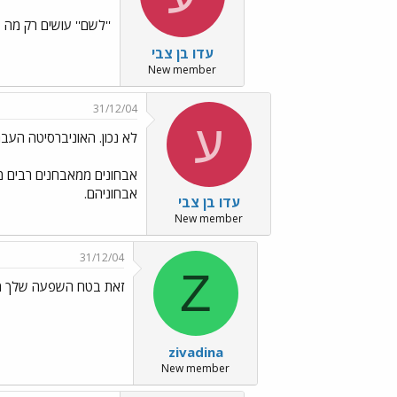
''לשם'' עושים רק מה
עדו בן צבי
New member
31/12/04
ע
לא נכון. האוניברסיטה העב
אבחונים ממאבחנים רבים מ
אבחוניהם.
עדו בן צבי
New member
31/12/04
Z
זאת בטח השפעה שלך מ
zivadina
New member