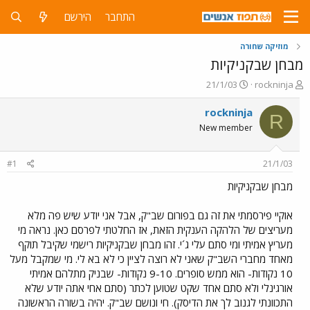
התחבר
הירשם
מוזיקה שחורה
מבחן שבקניקיות
פ
פ
21/1/03
rockninja
ו
ו
ת
ר
rockninja
R
ח
ס
New member
ה
ם
נ
ב
ו
ת
#1
21/1/03
ש
א
א
ר
מבחן שבקניקיות
י
ך
אוקיי פירסמתי את זה גם בפורום שב"ק, אבל אני יודע שיש פה מלא
מעריצים של הלהקה הענקית הזאת, אז החלטתי לפרסם כאן. נראה מי
מעריץ אמיתי ומי סתם עלי ג´י. זהו מבחן שבקניקיות רישמי שקיבל תוקף
מאחד מחברי השב"ק שאני לא רוצה לציין כי לא בא לי. מי שמקבל מעל
10 נקודות- הוא ממש סופרים. 9-10 נקודות- שבניק מתלהם אמיתי
אורגינלי ולא סתם אחד שקט שטוען לכתר (סתם אחי אתה יודע שלא
התכוונתי לגנוב לך את הדיסק). חי ונושם שב"ק. יהיה בשורה הראשונה