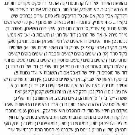
בהופעת האיחוד של הלהקה ובטח קנה את כל הדיסקים מקוריים וחוקיים.
6-8 מעריץ טוב. לא מושבע, אבל טוב. בטח שמע את רב השירים של
הלהקה אבל ספק אם את כל הדיסקים ולא סתם שירים נבחרים שיש
בקאזה... 4-5 מעריץ. 3 ומטה- חרא בנאדם שהסתנן לכאן כדי שישחשבו
שהוא מגניב (כי שב"ק ס´ להקה מגניבה). אוקיי הנה השאלון, מסודר. 1)
מי זה מירו? א) אח של חמי ב) דוד של חמי ג) תשובות ב- ו-ג´ לא ממש
נכונות 2) אחד הכינויים הראשונים של חמי הוא: א) אמ.סי. חמי ב) פאק
איי ג) מוקי ד) ארצי קרצי 3) שב"ק ס´ זה ראשי תיבות של- א) שולטים
בקול סמח (?!) ב) שופים בופים קטעים וסבבה ג) שופים בופים קטעים
וסחטיינים ד) שופים בופים קטעים וסחטיין ה) שופים בופים קטעים וסחתיין
ו) שלום בקרוב סעמק 4) מי זה קובי? א) דוד שלי ב) דוד של דה לורד ג)
דוד של סופרים ד) ידיד של דאבל אם ה) תשובות א´ ו-ד´ נכונות 5)
בדיסק הראשון של שב"ק... א) יש שירים טובים ב) אין חוברת שירים ג) יש
עטיפה מגניבה כזאת של הלהקה עם אפרואים ג´ינג´יים ד) מסר ה) אין
את נימי נים ו) חלק נכון וחלק לא 6) מי זה גולאש קפטן ק´? א) זאת
ששרה "ש´ ב´ ק´ ס´ אווווו הם באים מיבנה.. או אוווווווו ב) דוד שלי ג)
הווקאליסט של הלהקה שעזב מוקדם ד) אחד הראפרים הראשונים שעזב
מוקדם ה) חיקוי של מוקי 7) קומפלט הוא שיר ענק... א) נכון 8) מי מחברי
הלהקה התפרסם בתמיכה פומבית מוצהרת בשימוש בסמים קלים חוץ
מדליק וולניץ? א) מוקי, חמי ומירו ב) מוקי, חמי ופילוני ג) ומירו ד) נימי, מוקי
וחמי ה) מוקי ו) חמי ז) ג´יימס ח) אלברט 9) המסר התת הכרתי של שיר