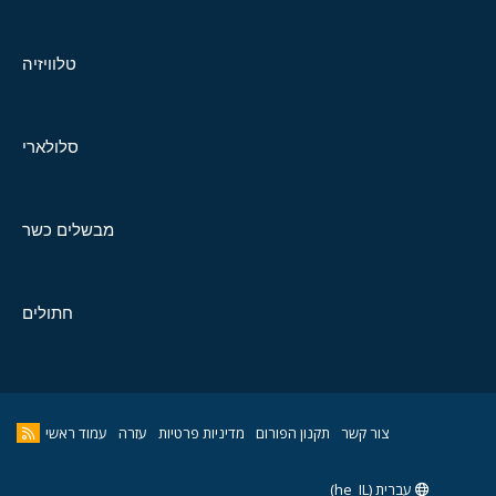
טלוויזיה
סלולארי
מבשלים כשר
חתולים
צור קשר
תקנון הפורום
מדיניות פרטיות
עזרה
עמוד ראשי
עברית (he_IL)