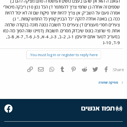
הגאנג´ה הוא: א) שהם בעצם כושים והמשטרה סתם מציקה להם ב)
שסמים זה אחלה ג) שחמי צריך להסתפר ד) הכל נכון 10) ריבקה מיכאלי
אמרה פעם על השב"ק: א) צריך להיות יותר פיקוח שם זה לא יכול להיות
ככה ב) בואנה אחלה להקה "כל הבניין קופץ כל החמש קומות..." ג)
צעירים חסרי מעצורים ד) צעירים כל תשובה נכונה מזכה בנקודה שלמה
אחת. מי שרוצה בונוס שיבדוק מסרים. תשובות: (דמיינו שזה הפוך כזה כמו
במעריב לנוער אתם יודעים) 1-ג, 2-ב, 3-ג, 4-א, 5-ו, 6-ד, 7-א, 8-ב,
9-ד, 10-ג
You must log in or register to reply here.
פייסבוק
Twitter
Reddit
Pinterest
Tumblr
WhatsApp
דואר אלקטרוני
הוסף קישור
Share:
מוזיקה שחורה