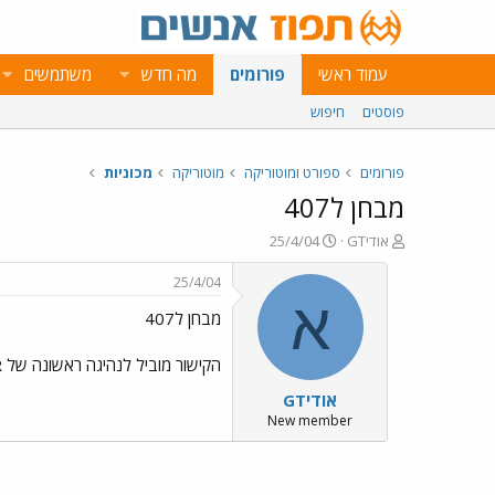
עמוד ראשי
פורומים
מה חדש
משתמשים
פוסטים
חיפוש
פורומים
ספורט ומוטוריקה
מוטוריקה
מכוניות
מבחן ל407
פ
פ
אודיGT
25/4/04
ו
ו
ת
ר
25/4/04
ח
ס
א
מבחן ל407
ה
ם
נ
ב
ו
ת
הקישור מוביל לנהיגה ראשונה של 4CAR בפיג'ו 407 החדשה.
ש
א
אודיGT
א
ר
י
New member
ך