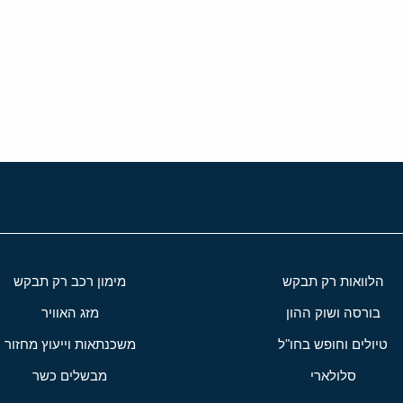
י
שור
הלוואות רק תבקש
מימון רכב רק תבקש
בורסה ושוק ההון
מזג האוויר
טיולים וחופש בחו"ל
משכנתאות וייעוץ מחזור
סלולארי
מבשלים כשר