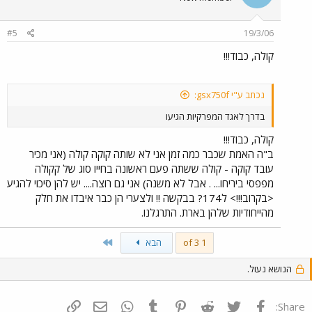
#5
19/3/06
קולה, כבוד!!!
נכתב ע"י gsx750f:
בדרך לאגד המפרקיות הגיעו
קולה, כבוד!!!
ב"ה האמת שכבר כמה זמן אני לא שותה קוקה קולה (אני מכיר
עובד קוקה - קולה ששתה פעם ראשונה בחייו סוג של קקולה
מפפסי ביריחו... . אבל לא משנה) אני גם רוצה.... יש להן סיכוי להגיע
<בקרוב!!!> ל174? בבקשה !! ולצערי הן כבר איבדו את חלק
מהייחודיות שלהן בארת. התרגלנו.
Last
1 of 3
הבא
הנושא נעול.
פייסבוק
Twitter
Reddit
Pinterest
Tumblr
WhatsApp
דואר אלקטרוני
הוסף קישור
Share: