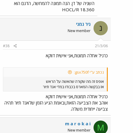
השניה של דן. הנה תמונה להמחשה, הדגם הוא
18.360 HOCL/R
ניר נמני
נ
New member
#38
21/3/06
כרגיל אחלה תמונות,אני אישית דווקא
נכתב ע"י gsx750f:
אופס זה מה שקורה שהאשה על הראש
אז בבקשה המארס בכבודו במדי אגד תיור
כרגיל אחלה תמונות,אני אישית דווקא
אוהב את הצביעה הזאת,ובאמת הגיע הזמן שלאגד תיור תהיה
צביעה ייחודית משלה.
m a r o k a i
M
New member