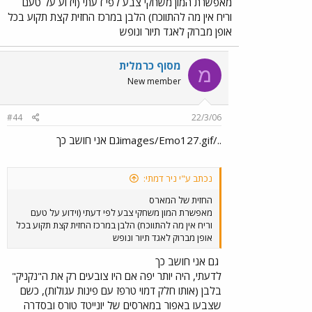
מאפשרת המון משחקי צבע לפי דעתי (וידוע על טעם
וריח אין מה להתווכח) הלבן במרכז החזית קצת תקוע בכל
אופן מברוק לאגד תיור ונופש
מסוף כרמלית
מ
New member
#44
22/3/06
../images/Emo127.gifגם אני חושב כך
נכתב ע"י ניר דמתי:
החזית של המארס
מאפשרת המון משחקי צבע לפי דעתי (וידוע על טעם
וריח אין מה להתווכח) הלבן במרכז החזית קצת תקוע בכל
אופן מברוק לאגד תיור ונופש
גם אני חושב כך
לדעתי, היה יותר יפה אם היו צובעים רק את ה"נקניק"
בלבן (אותו חלק דמוי טרפז עם פינות עגולות), כשם
שצבעו באפור במארסים של יונייטד טורס ובסדרה