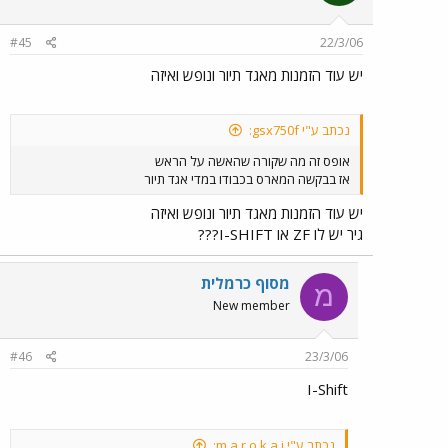
#45
22/3/06
יש עוד הזמנות מאגד תיור ונופש ואיזה
נכתב ע"י gsx750f:
אופס זה מה שקורה שהאשה על הראש
אז בבקשה המארס בכבודו במדי אגד תיור
יש עוד הזמנות מאגד תיור ונופש ואיזה
גיר יש לו ZF או I-SHIFT???
מסוף כרמלית
מ
New member
#46
23/3/06
I-Shift
נכתב ע"י m a r o k a i: