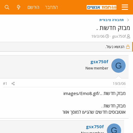
התחבר
הירשם
תחבורה ציבורית
מבזק חדשות .
פ
פ
19/3/06
gsx750f
ו
ו
ת
הנושא נעול.
ר
ח
ס
ה
ם
gsx750f
נ
ב
G
ו
ת
New member
ש
א
א
ר
#1
19/3/06
י
ך
מבזק חדשות .../images/Emo8.gif
מבזק חדשות .
אוטובוסים חדשים שהגיעו למוסך אזור
gsx750f
G