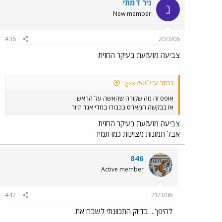
ניר דמתי
נ
New member
#36
20/3/06
צביעה מזעזעת בעיקר החזית
נכתב ע"י gsx750f:
אופס זה מה שקורה שהאשה על הראש
אז בבקשה המארס בכבודו במדי אגד תיור
צביעה מזעזעת בעיקר החזית
אבל תמונות מצוינות כמו תמיד
846
Active member
#42
21/3/06
להיפך... בדיוק התכוונתי לשבח את