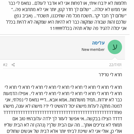
חלומות לא ידברו איתי, או לפחות אני לא אדבר לעולם... נמאס לי כבר
אני ממש לא יכולה... "שלום לך חדר קטן, יותר אני לא מתחבא פה..."
"שלום לך חבר יקר...תשכח מכל מה שתיכננו, תשכח"... (אביב גפן)
שלכם זהות שבורה שמקווה כבר לא להיות היא שמקווה לא להיות בכלל
אני יכולה להגיד פה שלא תהיה בכלל!!!!!!!!11
עליסה
ע
New member
#2
22/7/01
חרא לי טרידר
חרא לי חרא לי חרא לי חרא לי חרא לי חרא לי חרא לי חרא לי חרא לי
חרא לי חרא לי חרא לי חרא לי חרא לי חרא לי חרא לי.. אפילו הדמעות
כבר לא יורדות...תמיד מושלמות...אמא אבא....דיייי נמאס לי נפלתי, אני
למטה מתקה לעלות מישהו יכול להושיט לי יד? מישהו לא עונה, מישהו
פוחדדדדדדדדדדדדדדדדדדדדדדדדדדדדדדדדדדדדדדדדדדדדדדד
דדדד הצילו בבקשה...אי אפשר לעזור לך ילדה עלובה!!!! טוב אם
תמותי לא צריכים אותך... מה עם הבית שלך? (גהה) זה לא הבית שלי!!
אולי כן, אולי אני לא שייכת לביתי יותר אלא לבית של אנשים שחולים