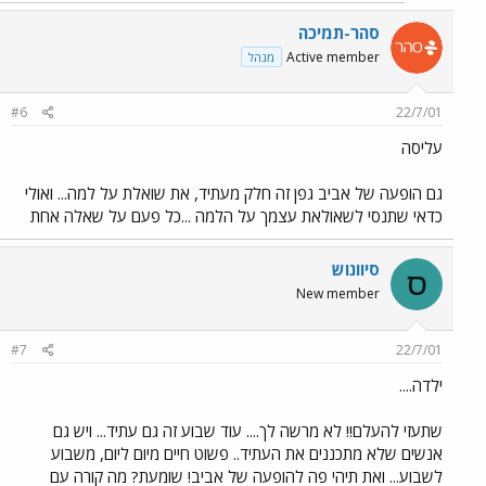
סהר-תמיכה
Active member
מנהל
#6
22/7/01
עליסה
גם הופעה של אביב גפן זה חלק מעתיד, את שואלת על למה... ואולי
כדאי שתנסי לשאולאת עצמך על הלמה ...כל פעם על שאלה אחת
סיוונוש
ס
New member
#7
22/7/01
ילדה....
שתעזי להעלם!! לא מרשה לך.... עוד שבוע זה גם עתיד... ויש גם
אנשים שלא מתכננים את העתיד.. פשוט חיים מיום ליום, משבוע
לשבוע... ואת תיהי פה להופעה של אביב! שומעת? מה קורה עם