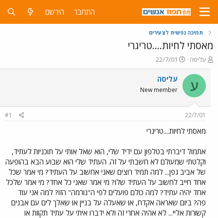
התחבר
הירשם
תמיכה נפשית לצעירים
מאסתי לחיות....טריגרי
פ
פ
עליסה
22/7/01
ו
ו
ת
ר
עליסה
ע
ח
ס
New member
ה
ם
נ
ב
ו
ת
#1
22/7/01
ש
א
א
ר
מאסתי לחיות....טריגרי
י
ך
אתמול דיברתי בטלפון עם ידיד שלי, הוא שאל אותי על תוכניות לעתיד,
וקלטתי שמעולם לא חשבתי על זה. העתיד שלי הוא שבוע הבא בהופעה
של אביב גפן... למה תמיד רוצים שאני אחשוב על העתיד? מי אמר שכל
אחד חייב לחשוב על העתיד שלו? מי אמר שאני כל אחד? מי אמר שלכל
אחד יהיה עתיד? למה כולם פועלים לפי ה"נורמה" הזו? למה אני עוד
פה? ביום שאראה אקדח, או שאעלה על בניין או שאלך לים עם אבנים
קשורות אליי... לא אהיה אחרי זה ולא ידברו איתי על עתיד תקוות או