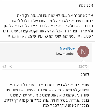
אבל למה
את לא מכירה אותי..אני לא שווה את זה.. אנמי רק רוצה
למות...בעצם אני לא רוצה לחיות המוח שלי מבלבל לי את
הצורה... לא יכולה יותר אני רוצה לבכות ולא מצליחה רוצה לישון
ולא יכולה רוצה למות אבל זה יהיה עוד תקופה קצרה, יש סידורים
לפני.... דיייי תעשו שזה יפסק שהכל יגמר שהכל לא יהיה...דיייייי
NoyNoy
N
New member
#5
22/7/01
למה?
את צודקת, אני לא באמת מכירה אותך. אבל כל נפש היא
חשובה, לא משנה מי זה. לא משנה מה עשית, את שווה. את
שווה הכל, פשוט כי את את. פשוט כי את "עליסה", פשוט
בגלל שנולדת. בגלל זה את שווה. בגלל זה כן מגיע לך לחיות,
בגלל זה לא מגיע לך לסבול ככה.