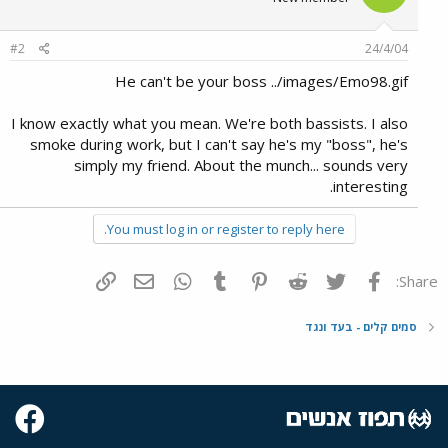
#2
24/4/04
He can't be your boss ../images/Emo98.gif
I know exactly what you mean. We're both bassists. I also
smoke during work, but I can't say he's my "boss", he's
simply my friend. About the munch... sounds very
interesting.
You must log in or register to reply here.
פייסבוק
Twitter
Reddit
Pinterest
Tumblr
WhatsApp
דואר אלקטרוני
הוסף קישור
Share:
סמים קלים - בעד ונגד