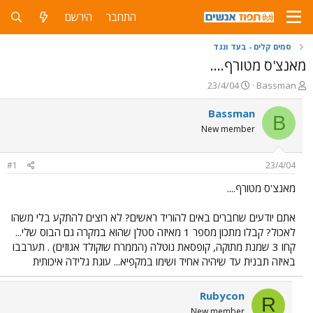
התחבר
הירשם
סמים קלים - בעד ונגד
מאנצ'ס מטורף....
פ
פ
23/4/04
Bassman
ו
ו
ת
ר
Bassman
B
ח
ס
New member
ה
ם
נ
ב
ו
ת
#1
23/4/04
ש
א
א
ר
מאנצ'ס מטורף....
י
ך
אתם יודעים שחברים באים להוריד ראשים? לא רוצים להתקע בלי משהו
לאכול? קבלו מתכון מספר 1 מאיזה סטלן שהוא במקרה גם הבוס שלי...
קחו 3 שמנת מתוקה, קופסאת נוטלה (הממרח שוקולד אגוזים) . תערבבו
באיזה תבנית עד שיהיה אחיד ושימו במקפיא... עוגת גלידה איכותית
Rubycon
R
New member