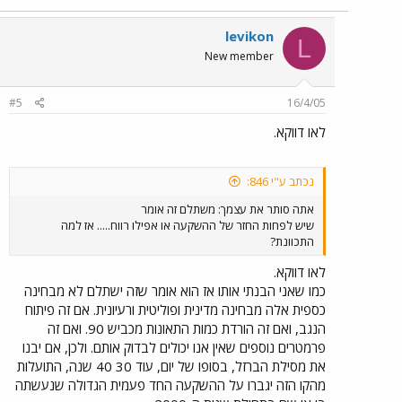
levikon
L
New member
#5
16/4/05
לאו דווקא.
נכתב ע"י 846:
אתה סותר את עצמך: משתלם זה אומר
שיש לפחות החזר של ההשקעה או אפילו רווח..... אז למה
התכוונת?
לאו דווקא.
כמו שאני הבנתי אותו אז הוא אומר שזה ישתלם לא מבחינה
כספית אלה מבחינה מדינית ופוליטית ורעיונית. אם זה פיתוח
הנגב, ואם זה הורדת כמות התאונות מכביש 90. ואם זה
פרמטרים נוספים שאין אנו יכולים לבדוק אותם. ולכן, אם יבנו
את מסילת הברזל, בסופו של יום, עוד 30 40 שנה, התועלות
מהקו הזה יגברו על ההשקעה החד פעמית הגדולה שנעשתה