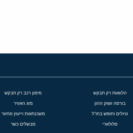
י
שור
הלוואות רק תבקש
מימון רכב רק תבקש
בורסה ושוק ההון
מזג האוויר
טיולים וחופש בחו"ל
משכנתאות וייעוץ מחזור
סלולארי
מבשלים כשר