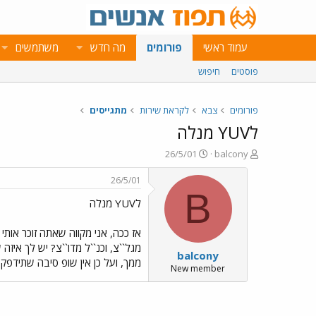
עמוד ראשי
פורומים
מה חדש
משתמשים
פוסטים
חיפוש
פורומים
צבא
לקראת שירות
מתגייסים
לYUV מנלה
פ
פ
26/5/01
balcony
ו
ו
ת
ר
26/5/01
ח
ס
B
לYUV מנלה
ה
ם
נ
ב
ו
ת
ש
א
מגל``צ, וכנ``ל מדו``צ? יש לך אי
balcony
א
ר
ממך, ועל כן אין שופ סיבה שתידפק בגל
י
New member
ך