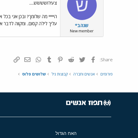
ש
צעירושששש.....
היייייי מה שלומך? ובכן אני בכל
עליך לילה קסום.. ומקווה לדבר אי
שנהב*
New member
פייסבוק
Twitter
Reddit
Pinterest
Tumblr
WhatsApp
דואר אלקטרונ
הוסף קי
Share:
פורומים
אנשים וחברה
קבוצות גיל
שלושים פלוס
האח הגדול