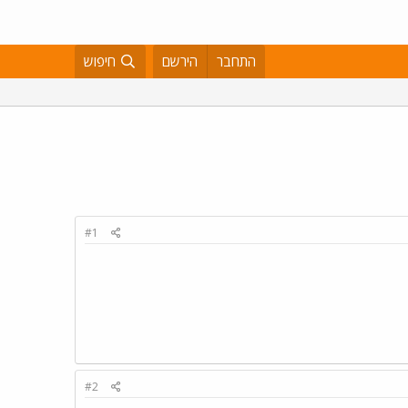
התחבר
הירשם
חיפוש
#1
#2