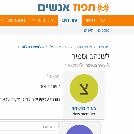
עמוד ראשי
פורומים
מה חדש
משתמשים
פוסטים
חיפוש
פורומים
אנשים וחברה
קבוצות גיל
שלושים פלוס
לשנהב וספיר
פ
פ
צעיר בנשמה
14/7/01
ו
ו
ת
ר
14/7/01
ח
ס
צ
לשנהב וספיר
ה
ם
נ
ב
ו
ת
חזרתי עכשיו ישר למזגן מקווה לראו
ש
א
צעיר בנשמה
א
ר
י
New member
ך
14/7/01