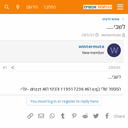
התחבר
הירשם
אסטרולוגיה
לשבי.....
פ
פ
29/5/01
wintermute
ו
ו
ת
ר
wintermute
W
ח
ס
New member
ה
ם
נ
ב
ו
ת
#1
29/5/01
ש
א
א
ר
לשבי.....
י
ך
המספר שלי בicq הוא 119517236 והכינוי הוא drizzt -עדי-
You must log in or register to reply here.
פייסבוק
Twitter
Reddit
Pinterest
Tumblr
WhatsApp
דואר אלקטרוני
הוסף קישור
Share: