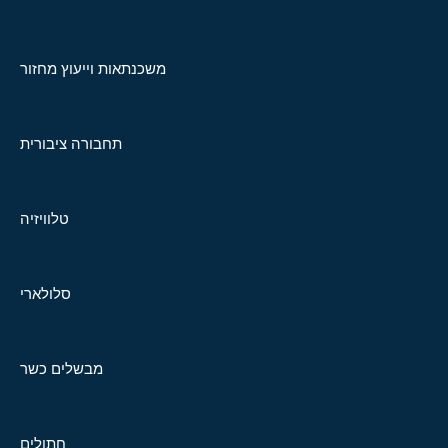
משכנתאות וייעוץ מחזור
תחבורה ציבורית
טלוויזיה
סלולארי
מבשלים כשר
חתולים