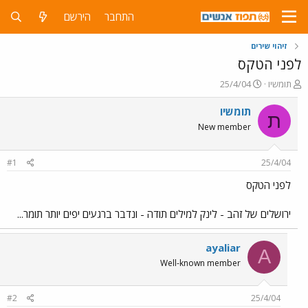
התחבר
הירשם
זיהוי שירים
לפני הטקס
פ
פ
תומשיו
25/4/04
ו
ו
ת
ר
תומשיו
ת
ח
ס
New member
ה
ם
נ
ב
ו
ת
#1
25/4/04
ש
א
א
ר
לפני הטקס
י
ך
ירושלים של זהב - לינק למילים תודה - ונדבר ברגעים יפים יותר תומר...
ayaliar
A
Well-known member
#2
25/4/04