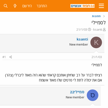
התחבר
הירשם
חתונות
לסמיילי
פ
פ
21/1/03
ksanti
ו
ו
ת
ר
ksanti
K
ח
ס
New member
ה
ם
נ
ב
ו
ת
#1
21/1/03
ש
א
א
ר
לסמיילי
י
ך
רציתי לברר על רב שחיתן אותכם קראתי שהוא היה מאוד ליברלי (צהר)
אם את יכולה לתת לי פרטים שלו מאוד אשמח
סמיילי22
ס
New member