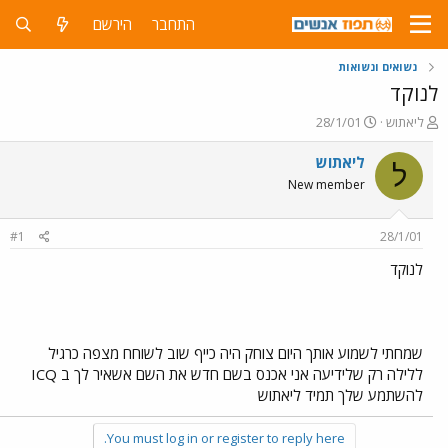
התחבר
הירשם
נשואים ונשואות
לנוקד
פ
פ
ליאתוש
28/1/01
ו
ו
ת
ר
ליאתוש
ל
ח
ס
New member
ה
ם
נ
ב
ו
ת
#1
28/1/01
ש
א
א
ר
לנוקד
י
ך
שמחתי לשמוע אותך היום צוחק היה כייף שוב לשוחח מצפה כרגיל
ללילה רק שלידיעה אני אכנס בשם חדש את השם אשאיר לך ב ICQ
להשתמע שלך תמיד ליאתוש
You must log in or register to reply here.