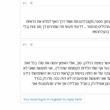
#2
רוך ונמוך מפנה מקום להכנסת אווויר דרך האף למלא את הראיות
גילים מהספר.... לדעתי תעשי מה שמרגיש לך טוב ונוח (בלי
הצלחה!!!!!
#3
שר נשיפה רגילה). טוב, אולי האימון יעשה את שלו. בכל זאת
(על אף שתי הלידות הקסומות שהיו לי) , אני חוששת שאני לא
הכנה שלי אז היתה נפשית וכן קראתי הרבה אז השתמשתי בידע
ד ואני חוששת שהפעם זה לא יהיה ככה. (ולו רק בגלל
נן ואפילו רק בשביל שבלידה אני אדע שהתכוננתי ואני
You must log in or register to reply here.