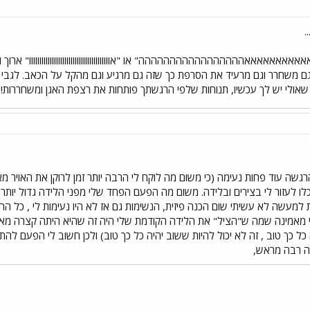
.
אאאאאאאההההההההההההההההה" או "אווווווווווווווווווווווווווווווווווווווו" א
ם משחרר וגם מרעיד את הסרפת כך שזה גם מרגיע וגם מהקל על הכאב. לגבי תר
אולי יש לך עכשיו, תנוחות שלפי הרגשתך פותחות את רצפת האגן ומשחררות! ב
רגשה עוד פחות נעימה (כי משום מה לוקח לי הרבה יותר זמן לרוקן את האויר מא
לו לעזור לי בצירים ובלידה. משום מה הפעם הפחד שלי מפני הלידה גדול יותר 
 למעשה לא עשיתי שום הכנה פיזית, הנשימות גם אז לא היו נעימות לי , כל ה
אני מאמינה שמה ש"הציל" את הלידה הקודמת שלי היה זה שהיא היתה קצרה מאו
ך טוב , זה לא יכול להיות ששוב יהיה כל כך טוב) ולכן חשוב לי הפעם להתכו
דה רבה מראש,