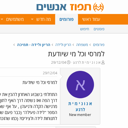
עמוד ראשי
פורומים
מה חדש
משתמשים
פוסטים
חיפוש
פורומים
משפחה
הריון ולידה
הריון ולידה - תמיכה
למרסי וכל מי שיודעת
פ
פ
א נ ו נ י מ י ת לרגע
29/12/04
ו
ו
ת
ר
29/12/04
ח
ס
א
למרסי וכל מי שיודעת
ה
ם
נ
ב
ו
ת
התחלתי בשבוע האחרון להכין את עצ
ש
א
דרך הפה ואז נשימה דרך האף לתוך ה
א נ ו נ י מ י ת
א
ר
מרגישה הקלה ורגיעה) , על אף שאנ
י
לרגע
הספר "לידה פעילה" (כבר פעם שניה)
ך
New member
לתנוחות לידה ולצירים? (כמו שהזכר