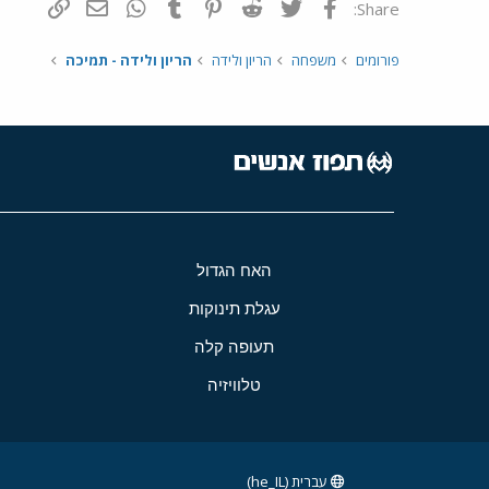
פייסבוק
Twitter
Reddit
Pinterest
Tumblr
WhatsApp
דואר אלקטרונ
הוסף קי
Share:
פורומים
משפחה
הריון ולידה
הריון ולידה - תמיכה
האח הגדול
עגלת תינוקות
תעופה קלה
טלוויזיה
עברית (he_IL)