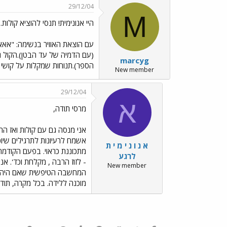
29/12/04
M
היי אנונימית! תנסי להוציא קולות...
עם הוצאת האוויר בנשימה: "אאאאאא
(עם הדמיה של עד הבטן).הקול ג
marcyg
הספר).תנוחות שמקלות על קושי ש
New member
29/12/04
א
מרסי תודה,
אני מנסה גם עם קולות ואז הה
אשמח לרעיונות לתרגילים שיוכ
א נ ו נ י מ י ת
מתכוננת כראוי. בפעם הקודמת
לרגע
- לזוז הרבה , מקלחת וכד'. 
New member
המחשבה הטיפשית שאם היה כל כ
מוכנה ללידה. בכל מקרה, תו