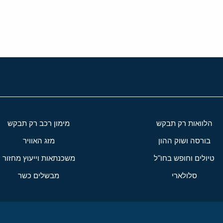
י
שור
הלוואות רק תבקש
מימון רכב רק תבקש
בורסה ושוק ההון
מזג האוויר
טיולים וחופש בחו"ל
משכנתאות וייעוץ מחזור
סלולארי
מבשלים כשר