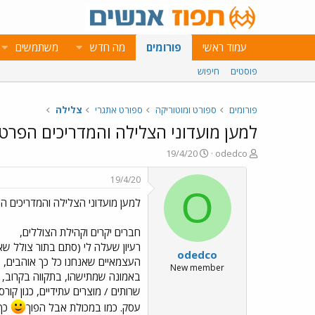
עמוד ראשי
פורומים
מה חדש
משתמשים
פוסטים
חיפוש
פורומים
ספורט ומוטוריקה
ספורט אתגרי
צלילה
למען מועדוני הצלילה והמדריכים הפרטי
פ
פ
19/4/20
odedco
ו
ו
ת
ר
19/4/20
ח
ס
O
למען מועדוני הצלילה והמדריכים ה
ה
ם
נ
ב
ו
ת
חברים יקרים וקהילת הצוללים,
ש
א
רעיון שעלה לי (סתם בתור צולל שאיכ
odedco
א
ר
העצמאיים שאנחנו כל כך אוהבים, 
י
New member
באמונה שמתישהו, בתקווה בקרוב, נ
ך
שרותים / מוצרים עתידיים, כגון קור
עסק. כמו במכולת אבל הפוך
כך 