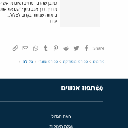
כמובן שהדבר מחייב תאום מראש עם
מדריך. דרך אגב ניתן לישם את אותו
בתקווה שנחזור בקרוב לצלול...
עודד
פייסבוק
Twitter
Reddit
Pinterest
Tumblr
WhatsApp
דואר אלקטרונ
הוסף קי
Share:
פורומים
ספורט ומוטוריקה
ספורט אתגרי
צלילה
האח הגדול
עגלת תינוקות