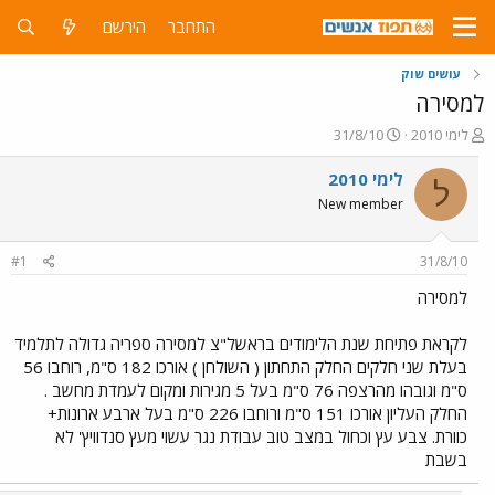
התחבר
הירשם
עושים שוק
למסירה
פ
פ
לימי 2010
31/8/10
ו
ו
ת
ר
לימי 2010
ל
ח
ס
New member
ה
ם
נ
ב
ו
ת
#1
31/8/10
ש
א
א
ר
למסירה
י
ך
לקראת פתיחת שנת הלימודים בראשל"צ למסירה ספריה גדולה לתלמיד
בעלת שני חלקים החלק התחתון ( השולחן ) אורכו 182 ס"מ, רוחבו 56
ס"מ וגובהו מהרצפה 76 ס"מ בעל 5 מגירות ומקום לעמדת מחשב .
החלק העליון אורכו 151 ס"מ ורוחבו 226 ס"מ בעל ארבע ארונות+
כוורת. צבע עץ וכחול במצב טוב עבודת נגר עשוי מעץ סנדוויץ' לא
בשבת