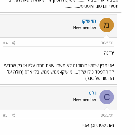
תפיקי יום טוב ואופטימי...................
מוישיקו
מ
New member
#4
30/5/01
ירדנה
אני מבין שחוש הומור זה לא משהו שאת מתה עליו אז רק שתדעי
לך ההפסד כולו שלך,,,, מושיקו-ממש ממש בלי ארס (חולה על
ההומור של Cגל)
Cגל
C
New member
#5
30/5/01
זאת שפתי וכך אני!