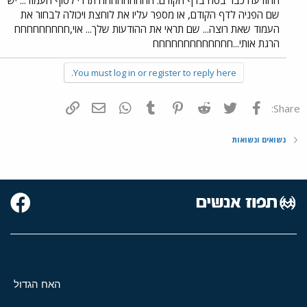
שם הפניה לדף הקודם, או מספר עליו את לוחצת ויכולה לבחור את
העמוד שאת רוצה... שם תראי את ההודעות שלך... אוי,חחחחחחחחח
הרגת אותי...חחחחחחחחחחחחח
You must log in or register to reply here.
פייסבוק
Twitter
Reddit
Pinterest
Tumblr
WhatsApp
דואר אלקטרוני
הוסף קישור
Share:
נשואים ונשואות
האח הגדול