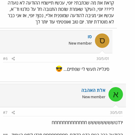
קראת את מה שכתבת? יופי, עכשיו תיישמי! ההודעה לא נועדה
לי??? יופי, העיקר שאמרת שזכות התגובה חל על כולנו! וד``א,
עכשיו אני מגיבה להודעה שמופנית אליי, נכון? יופי, אז אני כבר
לא מוטרדת יותר. יום טוב ואופטימי עוד יותר לך
סו
ס
New member
#6
30/5/01
סיגלייה תעשי לי שפתיים....
אלת האהבה
א
New member
#7
30/5/01
ירדנושששששששש חחחחחחחחחחחחח
ההודעה כבר בטח בדף הקודם. חחחחחחחחח תרדי לסוף העמוד... יש