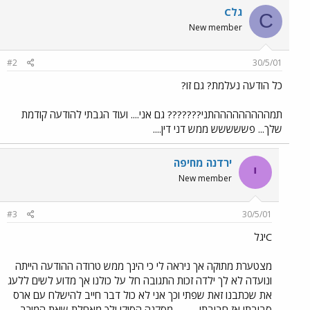
Cגל
C
New member
#2
30/5/01
כל הודעה נעלמת? גם זו?
תמהההההההההתני??????? גם אני.... ועוד הגבתי להודעה קודמת
שלך... פששששש ממש דני דין....
ירדנה מחיפה
י
New member
#3
30/5/01
Cיגל
מצטערת מתוקה אך ניראה לי כי הינך ממש טרודה ההודעה הייתה
ונועדה לא לך ילדה זכות התגובה חל על כולנו אך מדוע לשים ללעג
את שכתבנו זאת שפתי וכך אני לא כול דבר חייב להישלח עם ארס
סביבתי אז חביבתי .......... מסקנה הסיקי ולך מאחלת שאת המירב