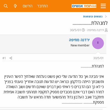
התחבר
הירשם
נשואים ונשואות
למנהלת...............
פ
פ
ירדנה מחיפה
30/5/01
ו
ו
ת
ר
ירדנה מחיפה
י
ח
ס
New member
ה
ם
נ
ב
ו
ת
#1
30/5/01
ש
א
א
ר
למנהלת...............
י
ך
איני מבינה אך כול הודעה שלי כאן פשוט נעלמת שאלתיך לפשר העיניין
ותשובתך הייתה כדלקמן: כנראה יש הודעות תגובה אחרייך טענתי בפנייך
כי לא כך הם הדברים כי ראיתי כאן דברים שאינם חדשים ושוב השאלה
למה? האם דברי אינם מכובדים מספיק למקום? תמהתני תשובה אמיתית
תיתקבל ואגב העלבון גדול מהמשוער תודה מראש על תשובה
מספקת............. ............................