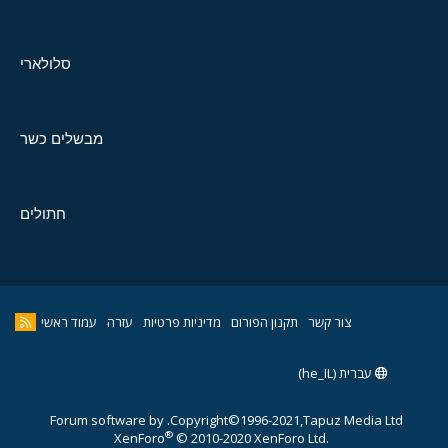
סלולארי
מבשלים כשר
חתולים
צור קשר
תקנון הפורום
מדיניות פרטיות
עזרה
עמוד ראשי
עברית (he_IL)
Forum software by
Copyright©1996-2021,Tapuz Media Ltd.
®
XenForo
© 2010-2020 XenForo Ltd.