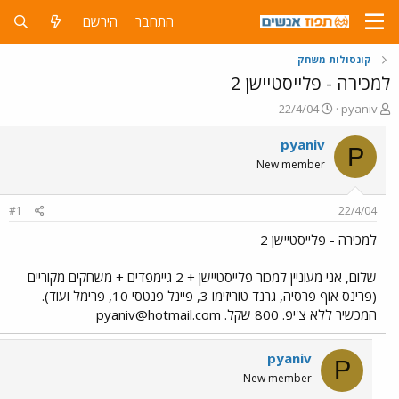
התחבר
הירשם
קונסולות משחק
למכירה - פלייסטיישן 2
פ
פ
22/4/04
pyaniv
ו
ו
ת
ר
pyaniv
P
ח
ס
New member
ה
ם
נ
ב
ו
ת
#1
22/4/04
ש
א
א
ר
למכירה - פלייסטיישן 2
י
ך
שלום, אני מעוניין למכור פלייסטיישן + 2 גיימפדים + משחקים מקוריים
(פרינס אוף פרסיה, גרנד טוריזימו 3, פיינל פנטסי 10, פרימל ועוד).
המכשיר ללא צ'יפ. 800 שקל.
pyaniv@hotmail.com
pyaniv
P
New member