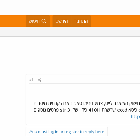
התחבר
הירשם
חיפוש
#1
 FBM DEPLOYER 20.5 קרנקים wtp salt פדלים אודיסי פלסטיק גלגל אחורי נאבה אינטגרל פריוויל 13, חישוק האזארד לייט, צמיג פרימו טאג' נ אבה קדמית מיסבים
אטומים - של פיט פרו טרייל צמיג khe מתקפל מזלג חדש של פיט am הד סט אינטגרלי סטם redneck גריפים odi כיסא eccd שרשרת 410H כידון של: str 3 פרטים נוספים
htt
You must log in or register to reply here.