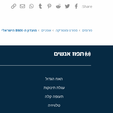
פייסבוק
Twitter
Reddit
Pinterest
Tumblr
WhatsApp
דואר אלקטרונ
הוסף קי
Share:
פורומים
ספורט ומוטוריקה
אופניים
מועדון ה-BMX הישראלי
האח הגדול
עגלת תינוקות
תעופה קלה
טלוויזיה