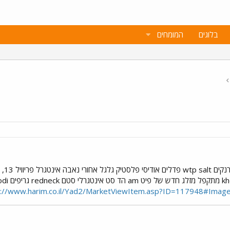
בלוגים
המומחים
שלדה
p://www.harim.co.il/Yad2/MarketViewItem.asp?ID=117948#Imag