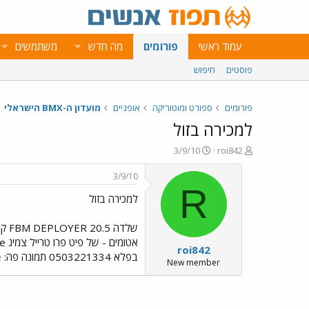
עמוד ראשי
פורומים
מה חדש
משתמשים
פוסטים
חיפוש
פורומים
ספורט ומוטוריקה
אופניים
מועדון ה-BMX הישראלי
למכירה בזול
פ
פ
3/9/10
roi842
ו
ו
ת
ר
3/9/10
ח
ס
R
למכירה בזול
ה
ם
נ
ב
ו
ת
ש
א
roi842
א
ר
בפלא 0503221334 תמונה פה:
e
י
New member
ך