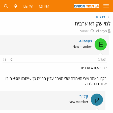
התחבר
הירשם
דו קיום
למי שקורא ערבית
פ
פ
9/6/01
eliasys
ו
ו
ת
ר
eliasys
E
ח
ס
New member
ה
ם
נ
ב
ו
ת
#1
9/6/01
ש
א
א
ר
למי שקורא ערבית
י
ך
בקרו באתר שירי האהבה שלי האתר עדיין בבניה כך שייתכנו שגיאות בו.
אתכם הסליחה
קלייר
ק
New member