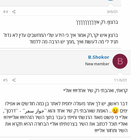
#4
9/6/01
ברצון/ רק איךךךךךךךךך
ברצון איש יקר,רק אמור איך כי הידע שלי המחשבים עדין לא גדול
תגיד לי מה לעשות ואיך ,ממך יש הרבה מה ללמוד
B.Shokor
B
New member
#5
11/6/01
קראתי, ואהבתי רק שיר אחד!!!!! אוליי
דבר ראשון, יש לך אתר מעולה יחסית לאתר בן כמה חודשים או אפילו
ימים
... האמת שאהבתי רק שיר אחד והוא ``جواز سفر`` - ``דרכון``,
אוליי כי פשוט מאוד הרגשתי וחייתי בעבר בתוך השיר הזה?!!!!! אוליי!!?!!!
ואוליי תוכל לכתוב את השיר בצרפתית! אוליי הבחורה ההיא תקרא את
השיר ותחזור אליי!!!