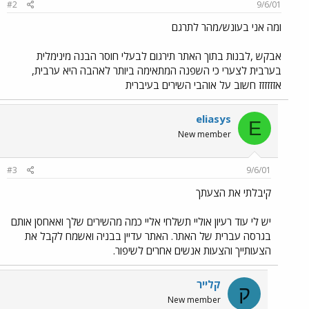
#2
9/6/01
ומה אני בעונש/מהר לתרגם
אבקש ,לבנות בתוך האתר תירגום לבעלי חוסר הבנה מינימלית
בערבית לצערי כי השפנה המתאימה ביותר לאהבה היא ערבית,
אזזזזזז חשוב על אוהבי השירים בעיברית
eliasys
E
New member
#3
9/6/01
קיבלתי את הצעתך
יש לי עוד רעיון אוליי תשלחי אליי כמה מהשירים שלך ואאחסן אותם
בגרסה עברית של האתר. האתר עדיין בבניה ואשמח לקבל את
הצעותייך והצעות אנשים אחרים לשיפור.
קלייר
ק
New member