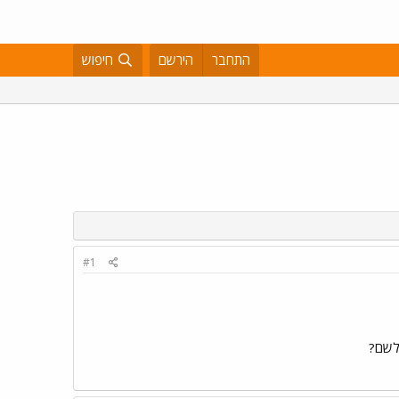
התחבר
הירשם
חיפוש
#1
 לשם?