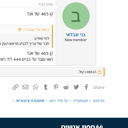
10/12/03
ב
קו 465 של אגד
נכתב ע"י ענבר1:
בני שבלאי
למי שיודע
New member
חבר שלי צריך להגיע מראש העין עד
קו 465 של אגד
הוא עוצר על כביש 444 ליד ראש העין ומגיע עד בית חורון אבל התדירות שלו נמוכה אז כדאי שתבדקי באתר של אגד אם הוא מתאים לך
הנושא נעול.
פייסבוק
Twitter
Reddit
Pinterest
Tumblr
WhatsApp
דואר אלקטרונ
הוסף קי
Share:
פורומים
אקטואליה
על סדר היום
תחבורה ציבורית