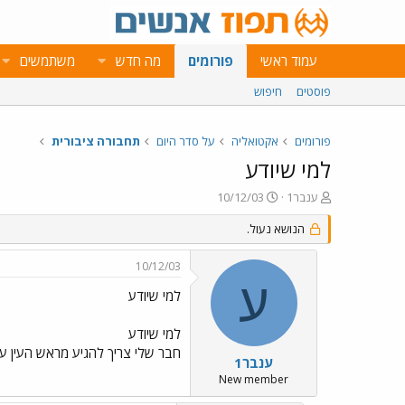
עמוד ראשי
פורומים
מה חדש
משתמשים
פוסטים
חיפוש
פורומים
אקטואליה
על סדר היום
תחבורה ציבורית
למי שיודע
פ
פ
ענבר1
10/12/03
ו
ו
ת
ר
הנושא נעול.
ח
ס
ה
ם
10/12/03
נ
ב
ע
ו
ת
למי שיודע
ש
א
א
ר
למי שיודע
י
חבר שלי צריך להגיע מראש העין עד 
ך
ענבר1
New member