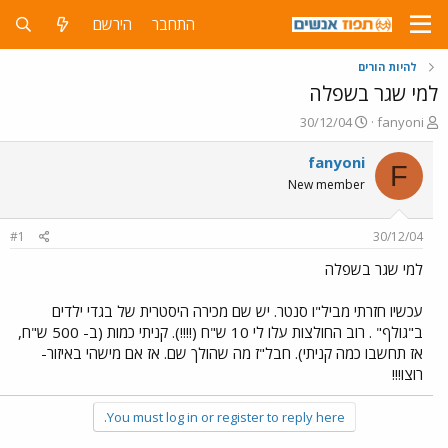
התחבר
הירשם
להיות הורים
למי שגר בשפלה
פ
פ
30/12/04
fanyoni
ו
ו
ת
ר
fanyoni
F
ח
ס
New member
ה
ם
נ
ב
ו
ת
#1
30/12/04
ש
א
א
ר
למי שגר בשפלה
י
ך
עכשיו חזרתי מביל"ו סנטר. יש שם מכירה היסטרית של בגדי ילדים
ב"גולף" . רוב החולצות עלו לי 10 ש"ח (!!!!). קניתי כמות (ב- 500 ש"ח,
אז תחשבו כמה קניתי). חבל"ז מה שהולך שם. אז אם מישהי באיזור-
רוצו!!!
You must log in or register to reply here.