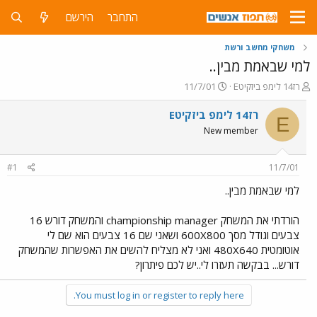
התחבר
הירשם
משחקי מחשב ורשת
למי שבאמת מבין..
פ
פ
Eרז14 לימפ ביזקיט
11/7/01
ו
ו
ת
ר
Eרז14 לימפ ביזקיט
E
ח
ס
New member
ה
ם
נ
ב
ו
ת
#1
11/7/01
ש
א
א
ר
למי שבאמת מבין..
י
ך
הורדתי את המשחק championship manager והמשחק דורש 16
צבעים וגודל מסך 600X800 ושאני שם 16 צבעים הוא שם לי
אוטומטית 480X640 ואני לא מצליח להשים את האפשרות שהמשחק
דורש... בבקשה תעזרו לי..יש לכם פיתרון?
You must log in or register to reply here.