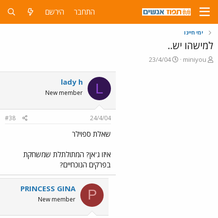
התחבר
הירשם
ימי חיינו
למישהו יש..
פ
פ
23/4/04
miniyou
ו
ו
ת
ר
lady h
L
ח
ס
New member
ה
ם
נ
ב
ו
ת
#38
24/4/04
ש
א
א
ר
שאלת ספוילר
י
ך
איזו ג'אן? המתולתלת שמשחקת
בפרקים הנוכחיים?
PRINCESS GINA
P
New member