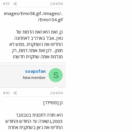
#39
24/4/04
../images/Emo58.gif../images
/Emo104.gif
כן, זאת היא! זאת הדמות של
גא'ן...אבל בארה"ב לאחרונה
החליפו את השחקנית...ממש לא
מזמן... לכן זאת אותה דמות, רק
מגלמת אותה שחקנית חדשה!
soapsfan
S
New member
#40
24/4/04
כן [ספויילר]
היא חזרה לתכונית בנובמבר
2003,נשארה עד החודש והחודש
החליפו את ג'אן בשחקנית אחרת