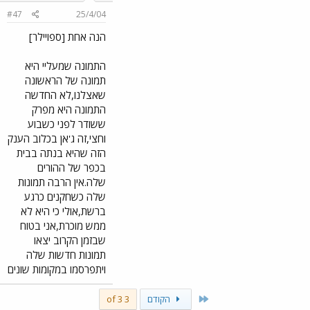
#47
25/4/04
הנה אחת [ספויילר]
התמונה שמעליי היא
תמונה של הראשונה
שאצלנו,לא החדשה
התמונה היא מפרק
ששודר לפני כשבוע
וחצי,זה ג'אן בכלוב הענק
הזה שהיא בנתה בבית
בכפר של ההורים
שלה.אין הרבה תמונות
שלה כשחקנים כרגע
ברשת,אולי כי היא לא
ממש מוכרת,אני בטוח
שבזמן הקרוב יצאו
תמונות חדשות שלה
ויתפרסמו במקומות שונים
First
הקודם
3 of 3