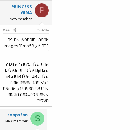
PRINCESS
P
GINA
New member
#44
25/4/04
אמממ...סופספאן שם פה
כבר../images/Emo58.gi
f
אחת שלה...אתה לא זוכר?
שצחקנו על מידת הנעליים
שלה... אם יש לו אותה, אז
בקש ממנו שישים אותה
שוב! אני מצאתי רק את זאת
ששמתי פה...כמה הוגעות
מעלייך...
soapsfan
S
New member