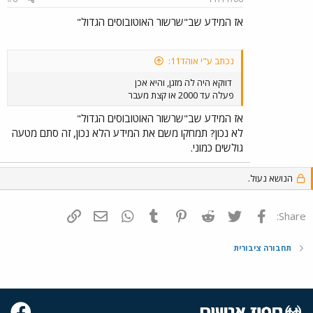
אז המידע שב"שרשור האוטובוסים הגדול"
נכתב ע"י אוהד11:
דווקא היה לה מזגן, והיא אכן
פעלה עד 2000 או קצת מעבר
אז המידע שב"שרשור האוטובוסים הגדול"
לא נכון? תמחקו משם את המידע הלא נכון, זה סתם מטעה
גולשים כמוני.
הנושא נעול.
פייסבוק
Twitter
Reddit
Pinterest
Tumblr
WhatsApp
דואר אלקטרוני
הוסף קישור
Share:
תחבורה ציבורית