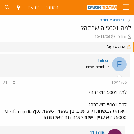
התחבר
הירשם
תחבורה ציבורית
למה 5001 הושבתה?
פ
פ
10/11/06
felixr
ו
ו
ת
ר
הנושא נעול.
ח
ס
ה
ם
felixr
F
נ
ב
New member
ו
ת
ש
א
א
ר
#1
10/11/06
י
ך
למה 5001 הושבתה?
למה 5001 הושבתה?
היא היתה בשירות רק 3 שנים, בין 1993 - 1996, נכון? מה קרה לה? ומי
5000? היא עדיין בשירות? איזה דגם היא? תודה!
אוהד11