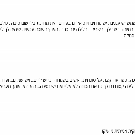
ש יש עננים . יש פרחים וירטואליים בפורום . את מחייכת בלי שום סיבה . כולם א
ום במיוחד בשבילך ובשבילי . הלילה ירד כבר . הארץ חשוכה עכשיו . שיהיה לך לי
סגולה .
כה.. ספר עוד קצת על סוכרזית...ואשוב בשמחה.. כי יש לי ים... ויש שמיים... ופרחי
(-: לילה קסום גם לך גם אם הכוונה לא אליי ואם יש נסיכה... היא ודאי אותך מעריצ
ית אמיתית מושיקו