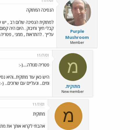
11/7/01
הנסיכה המתוקה
למתוקית הנסיכה שלום רב , יש שמ
קבלי חיוך וחיבוק . היום היה קס
Purple
עלייך . להתראות , ממני , פטריה 
Mushroom
Member
11/7/01
מ
פטריה סגולה.....(-:
היש כאן עוד מתוקית...והיא נסי
ומים... ונעליים עם שרוכים... 
מתוקית.
New member
11/7/01
מ
מתוקית
אהבתי לקרוא אותך את מתוק