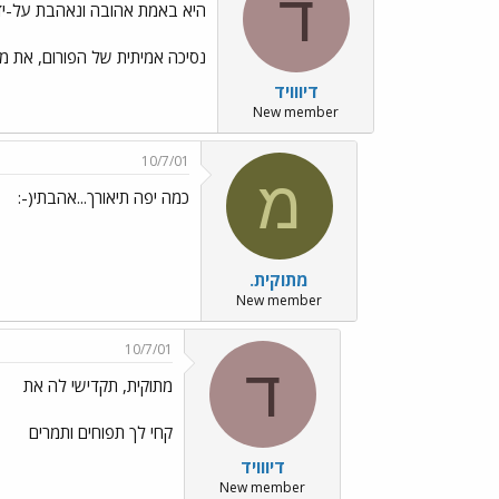
ד
היא באמת אהובה ונאהבת על-ידי
נסיכה אמיתית של הפורום, את מ
דיווויד
New member
10/7/01
מ
כמה יפה תיאורך...אהבתי(-:
מתוקית.
New member
10/7/01
ד
מתוקית, תקדישי לה את
קחי לך תפוחים ותמרים
דיווויד
New member