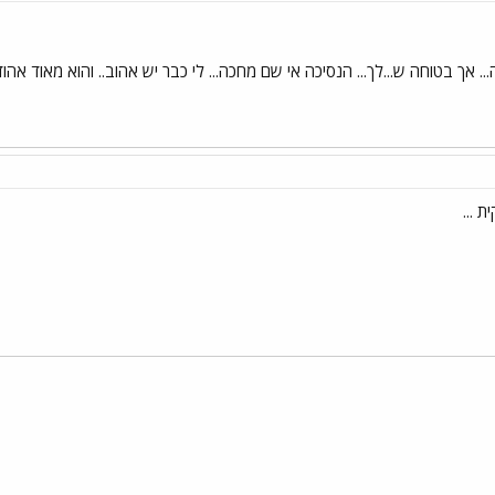
תה... אך בטוחה ש...לך... הנסיכה אי שם מחכה... לי כבר יש אהוב.. והוא מאוד אהו
 ...
י
שור