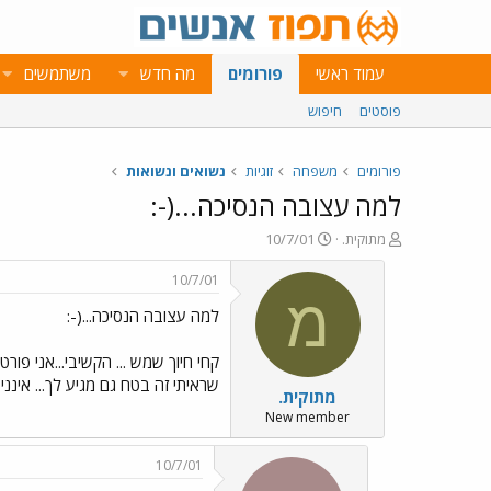
עמוד ראשי
פורומים
מה חדש
משתמשים
פוסטים
חיפוש
פורומים
משפחה
זוגיות
נשואים ונשואות
למה עצובה הנסיכה...(-:
פ
פ
מתוקית.
10/7/01
ו
ו
ת
ר
10/7/01
ח
ס
מ
למה עצובה הנסיכה...(-:
ה
ם
נ
ב
ו
ת
קחי חיוך שמש ... הקשיבי...אני פור
ש
א
שראיתי זה בטח גם מגיע לך... אינני 
מתוקית.
א
ר
י
New member
ך
10/7/01