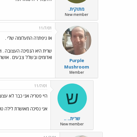
מתוקית.
New member
11/7/01
אז ניפתרה התעלומה שלי .
שרית היא הנסיכה העצובה . וא
ואדומים ובשלל צבעים . אושר ע
Purple
Mushroom
Member
11/7/01
ש
היי פטריה אני כבר לא עצו
אני נסיכה מאושרת לילה טוב
שרית.. ..
New member