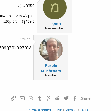
מ
פטריה.... (-:
עדיין לא אדע... מי ....א
בשבילך(-: ערב קסם...
מתוקית.
New member
12/7/01
ערב קסום גם לך מתוקית
Purple
Mushroom
Member
פייסבוק
Twitter
Reddit
Pinterest
Tumblr
WhatsApp
דואר אלקטרונ
הוסף קי
Share:
פורומים
משפחה
זוגיות
נשואים ונשואות