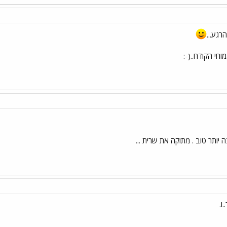
גע...
חי הקודח..(-:
ותר טוב . מתוקה את שרית ...
ו.