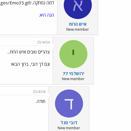
א
למה נמחקה../images/Emo35.gif
הנה היא
.
איש הרוח
New member
25/4/04
י
צהריים טובים איש הרוח...
וגם לך דובי, ברוך הבא!
ירושלמי 77
New member
25/4/04
ד
תודה.
דובי סגל
New member