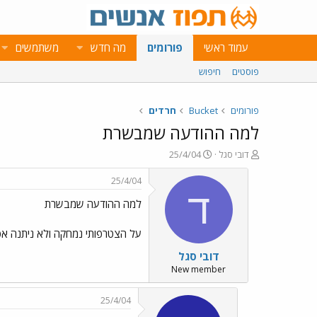
עמוד ראשי
פורומים
מה חדש
משתמשים
פוסטים
חיפוש
פורומים
Bucket
חרדים
למה ההודעה שמבשרת
פ
פ
דובי סגל
25/4/04
ו
ו
ת
ר
25/4/04
ח
ס
ד
למה ההודעה שמבשרת
ה
ם
נ
ב
ו
ת
על הצטרפותי נמחקה ולא ניתנה אפ
ש
א
דובי סגל
א
ר
י
New member
ך
25/4/04