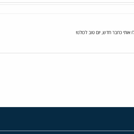
ותי כחבר חדש, יום טוב לכולנו!
י
שור