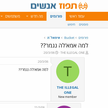
עמוד ראשי
פורומים
מה חדש
משתמשים
פוסטים
חיפוש
פורומים
Bucket
אימאל`ה
למה אמא'לה נגמר??
פ
פ
20/3/06
THE ILLEGAL ONE
ו
ו
ת
ר
20/3/06
ח
ס
T
למה אמא'לה נגמר??
ה
ם
נ
ב
ו
ת
ש
א
THE ILLEGAL
א
ר
י
ONE
ך
New member
21/3/06