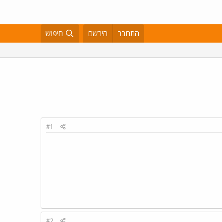
התחבר
הירשם
חיפוש
#1
#2