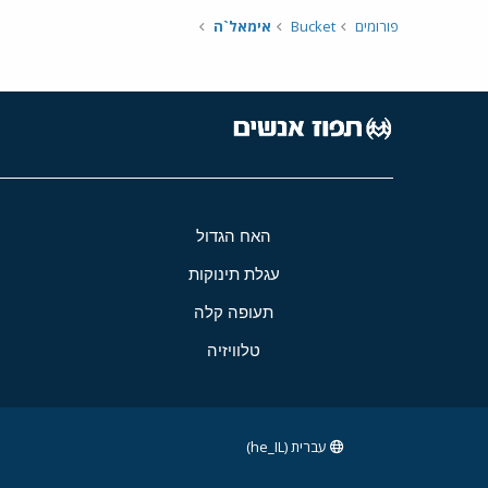
פורומים
Bucket
אימאל`ה
האח הגדול
עגלת תינוקות
תעופה קלה
טלוויזיה
עברית (he_IL)