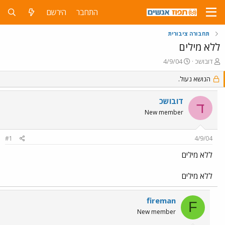
התחבר
הירשם
תחבורה ציבורית
ללא מילים
פ
פ
דובושכ
4/9/04
ו
ו
ת
ר
הנושא נעול.
ח
ס
ה
ם
דובושכ
ד
נ
ב
New member
ו
ת
ש
א
א
ר
#1
4/9/04
י
ך
ללא מילים
ללא מילים
fireman
F
New member